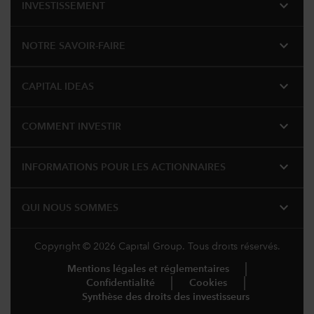
expand_more
INVESTISSEMENT
expand_more
NOTRE SAVOIR-FAIRE
expand_more
CAPITAL IDEAS
expand_more
COMMENT INVESTIR
expand_more
INFORMATIONS POUR LES ACTIONNAIRES
expand_more
QUI NOUS SOMMES
Copyright © 2026 Capital Group. Tous droits réservés.
Mentions légales et réglementaires
Confidentialité
Cookies
Synthèse des droits des investisseurs