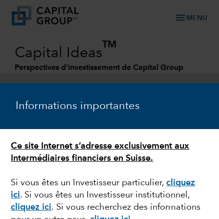
menu
MENU
TM
Capital Ideas
Perspectives d’investissement de Capital Group
Categories
Informations importantes
Ce site Internet s’adresse exclusivement aux
Intermédiaires financiers en Suisse.
Si vous êtes un Investisseur particulier,
cliquez
ici
. Si vous êtes un Investisseur institutionnel,
MARCHÉS ET ÉCONOMIE
cliquez ici
.
Si vous recherchez des informations
Le phénomène de