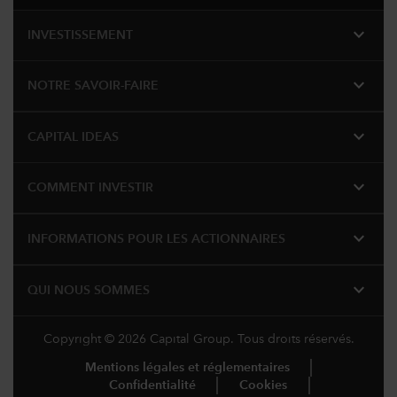
expand_more
INVESTISSEMENT
expand_more
NOTRE SAVOIR-FAIRE
expand_more
CAPITAL IDEAS
expand_more
COMMENT INVESTIR
expand_more
INFORMATIONS POUR LES ACTIONNAIRES
expand_more
QUI NOUS SOMMES
Copyright © 2026 Capital Group. Tous droits réservés.
Mentions légales et réglementaires
Confidentialité
Cookies