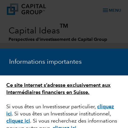
menu
MENU
TM
Capital Ideas
Perspectives d’investissement de Capital Group
Categories
Informations importantes
Ce site Internet s’adresse exclusivement aux
Intermédiaires financiers en Suisse.
Si vous êtes un Investisseur particulier,
cliquez
ici
. Si vous êtes un Investisseur institutionnel,
MARCHÉS ET ÉCONOMIE
cliquez ici
.
Si vous recherchez des informations
Point d’étape :