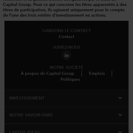
Capital Group. Pour ce qui concerne les titres apparentés à des
titres de participation, ils agissent uniquement pour le compte
de l’une des trois entités d’investissement en actions.
GARDONS LE CONTACT
Contact
SUIVEZ-NOUS
NOTRE SOCIÉTÉ
À propos de Capital Group
Emplois
Politiques
expand_more
INVESTISSEMENT
expand_more
NOTRE SAVOIR-FAIRE
expand_more
CAPITAL IDEAS