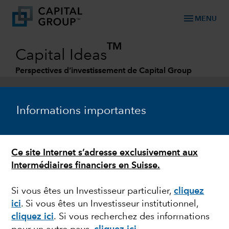
menu
MENU
TM
Capital Ideas
Perspectives d’investissement de Capital Group
Categories
Informations importantes
Ce site Internet s’adresse exclusivement aux
Intermédiaires financiers en Suisse.
Si vous êtes un Investisseur particulier,
cliquez
ici
. Si vous êtes un Investisseur institutionnel,
VOLATILITÉ BOURSIÈRE
cliquez ici
.
Si vous recherchez des informations
L’invasion de l’Ukraine