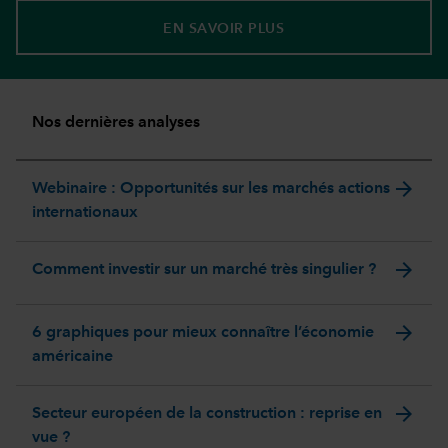
EN SAVOIR PLUS
Nos dernières analyses
arrow_forward
Webinaire : Opportunités sur les marchés actions
internationaux
arrow_forward
Comment investir sur un marché très singulier ?
arrow_forward
6 graphiques pour mieux connaître l’économie
américaine
arrow_forward
Secteur européen de la construction : reprise en
vue ?