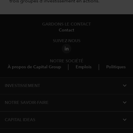
trois groupes d’investissement en actions.
GARDONS LE CONTACT
Contact
SUIVEZ-NOUS
NOTRE SOCIÉTÉ
À propos de Capital Group
Emplois
Politiques
expand_more
INVESTISSEMENT
expand_more
NOTRE SAVOIR-FAIRE
expand_more
CAPITAL IDEAS