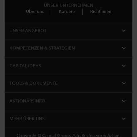
UNSER UNTERNEHMEN
Über uns
Karriere
Richtlinien
expand_more
UNSER ANGEBOT
expand_more
KOMPETENZEN & STRATEGIEN
expand_more
CAPITAL IDEAS
expand_more
TOOLS & DOKUMENTE
expand_more
AKTIONÄRSINFO
expand_more
MEHR ÜBER UNS
Copyright © Capital Group. Alle Rechte vorbehalten.