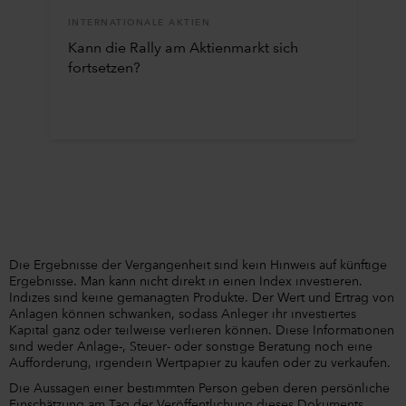
INTERNATIONALE AKTIEN
Kann die Rally am Aktienmarkt sich
fortsetzen?
Die Ergebnisse der Vergangenheit sind kein Hinweis auf künftige
Ergebnisse. Man kann nicht direkt in einen Index investieren.
Indizes sind keine gemanagten Produkte. Der Wert und Ertrag von
Anlagen können schwanken, sodass Anleger ihr investiertes
Kapital ganz oder teilweise verlieren können. Diese Informationen
sind weder Anlage-, Steuer- oder sonstige Beratung noch eine
Aufforderung, irgendein Wertpapier zu kaufen oder zu verkaufen.
Die Aussagen einer bestimmten Person geben deren persönliche
Einschätzung am Tag der Veröffentlichung dieses Dokuments