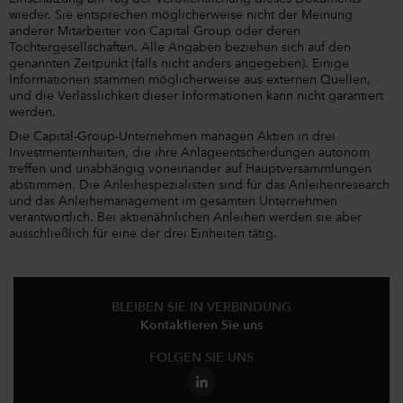
wieder. Sie entsprechen möglicherweise nicht der Meinung
anderer Mitarbeiter von Capital Group oder deren
Tochtergesellschaften. Alle Angaben beziehen sich auf den
genannten Zeitpunkt (falls nicht anders angegeben). Einige
Informationen stammen möglicherweise aus externen Quellen,
und die Verlässlichkeit dieser Informationen kann nicht garantiert
werden.
Die Capital-Group-Unternehmen managen Aktien in drei
Investmenteinheiten, die ihre Anlageentscheidungen autonom
treffen und unabhängig voneinander auf Hauptversammlungen
abstimmen. Die Anleihespezialisten sind für das Anleihenresearch
und das Anleihemanagement im gesamten Unternehmen
verantwortlich. Bei aktienähnlichen Anleihen werden sie aber
ausschließlich für eine der drei Einheiten tätig.
BLEIBEN SIE IN VERBINDUNG
Kontaktieren Sie uns
FOLGEN SIE UNS