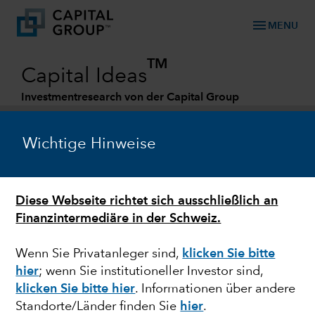
menu
MENU
TM
Capital Ideas
Investmentresearch von der Capital Group
Categories
Wichtige Hinweise
Diese Webseite richtet sich ausschließlich an
Finanzintermediäre in der Schweiz.
Wenn Sie Privatanleger sind,
klicken Sie bitte
hier
; wenn Sie institutioneller Investor sind,
JAPAN
klicken Sie bitte hier
. Informationen über andere
Standorte/Länder finden Sie
hier
.
Yen-Einbruch bringt