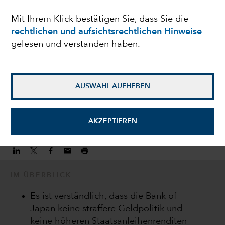
Bank of Japan in die
Mit Ihrem Klick bestätigen Sie, dass Sie die
rechtlichen und aufsichtsrechtlichen Hinweise
Zwickmühle
gelesen und verstanden haben.
Anne Vandenabeele
Volkswirt
AUSWAHL AUFHEBEN
20. Juli 2022
AKZEPTIEREN
IM ÜBERBLICK
Es ist verständlich, dass die Bank of
Japan keine straffere Geldpolitik und
keine höheren Staatsanleihenrenditen