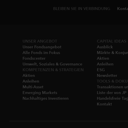
BLEIBEN SIE IN VERBINDUNG
Konta
UNSER ANGEBOT
CAPITAL IDEAS
Unser Fondsangebot
Ausblick
Alle Fonds im Fokus
Märkte & Konju
Fondscenter
Aktien
Umwelt, Soziales & Governance
Anleihen
KOMPETENZEN & STRATEGIEN
ESG
Aktien
Newsletter
Anleihen
TOOLS & DOK
Multi-Asset
Transaktionen u
Emerging Markets
Liste der von J
Nachhaltiges Investieren
Handelsfreie Ta
Kontakt