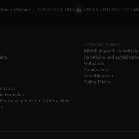
ktieren Sie uns
FOLGEN SIE UNS
UNSER UNTERNEHMEN
Üb
AKTIONÄRSINFO
Mitteilungen für Anteilsei
nktur
Rechtliche und aufsichtsrec
Gebühren​
Steuercenter
Anteilsklassen
Swing Pricing
UMENTE
nd Formulare
P Morgana genutzten Depotbanken
ge