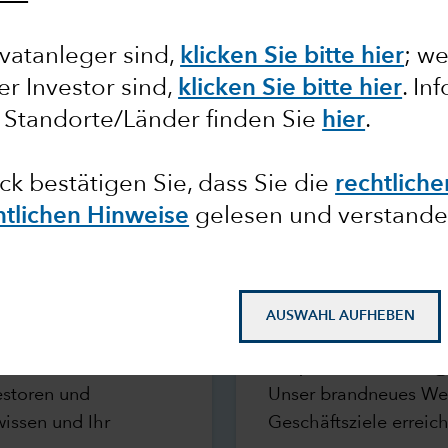
vatanleger sind,
klicken Sie bitte hier
; w
ler Investor sind,
klicken Sie bitte hier
. In
 Standorte/Länder finden Sie
hier
.
ick bestätigen Sie, dass Sie die
rechtlich
htlichen Hinweise
gelesen und verstande
AUSWAHL AUFHEBEN
Capital Learnin
estoren und
Unser brandneues Wei
wissen und Ihr
Geschäftsziele erreic