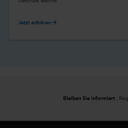
Geschäft wächst
arrow_forward
Jetzt anhören
Bleiben Sie informiert
:
Reg