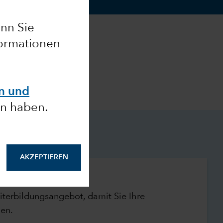
enn Sie
formationen
en und
n haben.
AKZEPTIEREN
g
terbildungsangebot, damit Sie Ihre
hen.