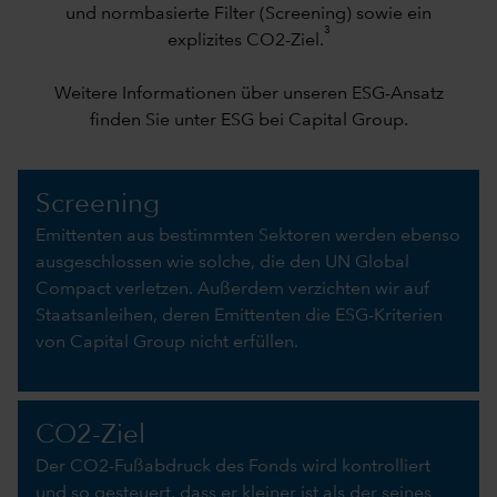
und normbasierte Filter (Screening) sowie ein
3
explizites CO2-Ziel.
Weitere Informationen über unseren ESG-Ansatz
finden Sie unter
ESG bei Capital Group
.
Screening
Emittenten aus bestimmten Sektoren werden ebenso
ausgeschlossen wie solche, die den UN Global
Compact verletzen. Außerdem verzichten wir auf
Staatsanleihen, deren Emittenten die ESG-Kriterien
von Capital Group nicht erfüllen.
CO2-Ziel
Der CO2-Fußabdruck des Fonds wird kontrolliert
und so gesteuert, dass er kleiner ist als der seines