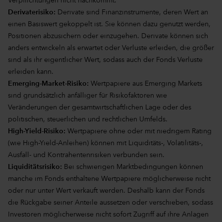
Verpflichtungen nicht nachkommt.
Derivaterisiko:
Derivate sind Finanzinstrumente, deren Wert an
einen Basiswert gekoppelt ist. Sie können dazu genutzt werden,
Positionen abzusichern oder einzugehen. Derivate können sich
anders entwickeln als erwartet oder Verluste erleiden, die größer
sind als ihr eigentlicher Wert, sodass auch der Fonds Verluste
erleiden kann.
Emerging-Market-Risiko:
Wertpapiere aus Emerging Markets
sind grundsätzlich anfälliger für Risikofaktoren wie
Veränderungen der gesamtwirtschaftlichen Lage oder des
politischen, steuerlichen und rechtlichen Umfelds.
High-Yield-Risiko:
Wertpapiere ohne oder mit niedrigem Rating
(wie High-Yield-Anleihen) können mit Liquiditäts-, Volatilitäts-,
Ausfall- und Kontrahentenrisiken verbunden sein.
Liquiditätsrisiko:
Bei schwierigen Marktbedingungen können
manche im Fonds enthaltene Wertpapiere möglicherweise nicht
oder nur unter Wert verkauft werden. Deshalb kann der Fonds
die Rückgabe seiner Anteile aussetzen oder verschieben, sodass
Investoren möglicherweise nicht sofort Zugriff auf ihre Anlagen