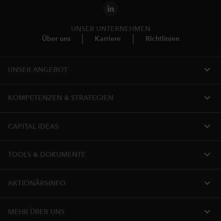
UNSER UNTERNEHMEN
Über uns
Karriere
Richtlinien
expand_more
UNSER ANGEBOT
expand_more
KOMPETENZEN & STRATEGIEN
expand_more
CAPITAL IDEAS
expand_more
TOOLS & DOKUMENTE
expand_more
AKTIONÄRSINFO
expand_more
MEHR ÜBER UNS