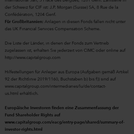
International Sàrl, 3 Place des Bergues, 1201 Genf. Zahlstelle in
der Schweiz für CIF ist: J.P. Morgan (Suisse) SA, 8 Rue de la
Confédération, 1204 Genf.
Für Großbritannien:
Anlagen in diesen Fonds fallen nicht unter
das UK Financial Services Compensation Scheme.
Die Liste der Länder, in denen der Fonds zum Vertrieb
zugelassen ist, erhalten Sie jederzeit von CIMC oder online auf
http://www.capitalgroup.com
Hilfestellungen für Anleger aus Europa (Aufgaben gemäß Artikel
92 der Richtlinie 2019/1160, Buchstaben b) bis f)) sind auf
www.capitalgroup.com/intermediaries/lu/de/contact-
us.html
erhältlich.
Europäische Investoren finden eine Zusammenfassung der
Fund Shareholder Rights auf
www.capitalgroup.com/eacg/entry-page/shared/summary-of-
investor-rights.html