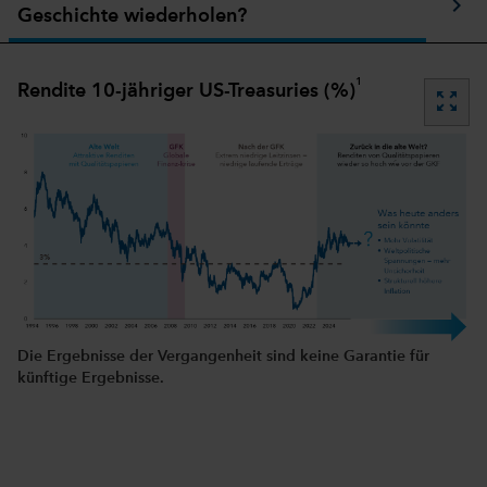
chevron_right
Stra
Geschichte wiederholen?
1
Rendite 10-jähriger US-Treasuries (%)
zoom_out_map
Die Ergebnisse der Vergangenheit sind keine Garantie für
künftige Ergebnisse.