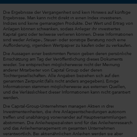
Die Ergebnisse der Vergangenheit sind kein Hinweis auf künftige
Ergebnisse. Man kann nicht direkt in einen Index investieren.
Indizes sind keine gemanagten Produkte. Der Wert und Ertrag von
Anlagen können schwanken, sodass Anleger ihr investiertes
Kapital ganz oder teilweise verlieren können. Diese Informationen
sind weder Anlage-, Steuer- oder sonstige Beratung noch eine
Aufforderung, irgendein Wertpapier zu kaufen oder zu verkaufen.
Die Aussagen einer bestimmten Person geben deren persönliche
Einschätzung am Tag der Veröffentlichung dieses Dokuments
wieder. Sie entsprechen möglicherweise nicht der Meinung
anderer Mitarbeiter von Capital Group oder deren
Tochtergesellschaften. Alle Angaben beziehen sich auf den
genannten Zeitpunkt (falls nicht anders angegeben). Einige
Informationen stammen möglicherweise aus externen Quellen,
und die Verlässlichkeit dieser Informationen kann nicht garantiert
werden.
Die Capital-Group-Unternehmen managen Aktien in drei
Investmenteinheiten, die ihre Anlageentscheidungen autonom
treffen und unabhängig voneinander auf Hauptversammlungen
abstimmen. Die Anleihespezialisten sind für das Anleihenresearch
und das Anleihemanagement im gesamten Unternehmen
verantwortlich. Bei aktienähnlichen Anleihen werden sie aber