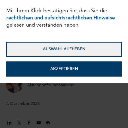
Zeit für Diversifizierung
Mit Ihrem Klick bestätigen Sie, dass Sie die
rechtlichen und aufsichtsrechtlichen Hinweise
gelesen und verstanden haben.
Jared Franz
Volkswirt
AUSWAHL AUFHEBEN
Lawrence Kymisis
Portfoliomanager
AKZEPTIEREN
Diana Wagner
Aktienportfoliomanagerin
7. Dezember 2023