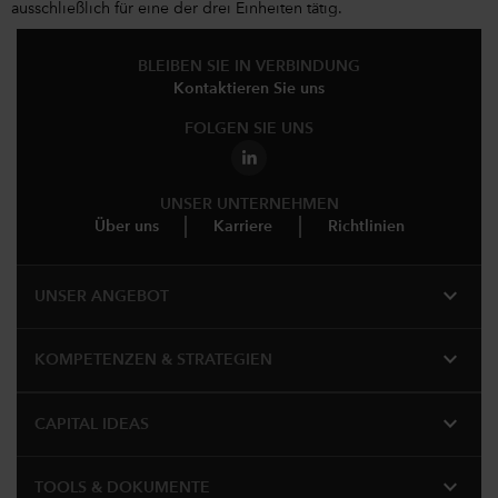
ausschließlich für eine der drei Einheiten tätig.
BLEIBEN SIE IN VERBINDUNG
Kontaktieren Sie uns
FOLGEN SIE UNS
UNSER UNTERNEHMEN
Über uns
Karriere
Richtlinien
expand_more
UNSER ANGEBOT
expand_more
KOMPETENZEN & STRATEGIEN
expand_more
CAPITAL IDEAS
expand_more
TOOLS & DOKUMENTE