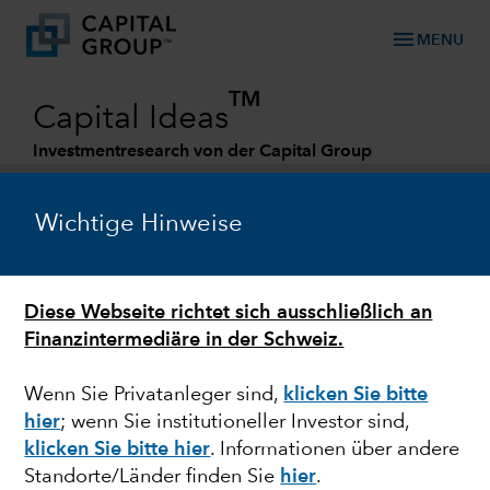
menu
MENU
TM
Capital Ideas
Investmentresearch von der Capital Group
Categories
Wichtige Hinweise
Diese Webseite richtet sich ausschließlich an
Finanzintermediäre in der Schweiz.
Wenn Sie Privatanleger sind,
klicken Sie bitte
hier
; wenn Sie institutioneller Investor sind,
AUSBLICK
klicken Sie bitte hier
. Informationen über andere
Standorte/Länder finden Sie
hier
.
Aktienmarktausblick: