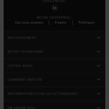
SUIVEZ-NOUS :
NOTRE ENTREPRISE :
Qui nous sommes
Emploi
Politiques
expand_more
INVESTISSEMENT
expand_more
NOTRE SAVOIR-FAIRE
expand_more
CAPITAL IDEAS
expand_more
COMMENT INVESTIR
expand_more
INFORMATIONS POUR LES ACTIONNAIRES
expand_more
EN SAVOIR PLUS