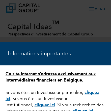
menu
MENU
TM
Capital Ideas
Perspectives d’investissement de Capital Group
Categories
Informations importantes
Ce site Internet s’adresse exclusivement aux
Intermédiaires financiers en Belgique.
Si vous êtes un Investisseur particulier,
cliquez
ici
. Si vous êtes un Investisseur
VOLATILITÉ BOURSIÈRE
institutionnel,
cliquez ici
.
Si vous recherchez des
L’économie américaine