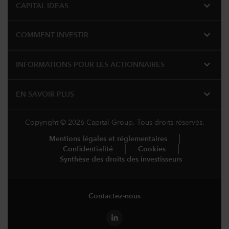
expand_more
CAPITAL IDEAS
expand_more
COMMENT INVESTIR
expand_more
INFORMATIONS POUR LES ACTIONNAIRES
expand_more
EN SAVOIR PLUS
Copyright © 2026 Capital Group. Tous droits réservés.
Mentions légales et réglementaires
Confidentialité
Cookies
Synthèse des droits des investisseurs
Contactez-nous