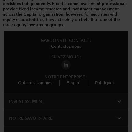
decisions independently. Fixed income investment professionals
provide fixed income research and investment management
across the Capital organisation; however, for securities with
equity characteristics, they act solely on behalf of one of the
three equity investment groups.
GARDONS LE CONTACT :
Contactez-nous
SUIVEZ-NOUS :
NOTRE ENTREPRISE :
Qui nous sommes
Emploi
Politiques
expand_more
INVESTISSEMENT
expand_more
NOTRE SAVOIR-FAIRE