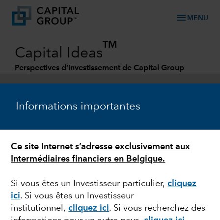
menu
MENU
TM
Capital Ideas
Perspectives d’investissement de Capital Group
Categories
Informations importantes
Ce site Internet s’adresse exclusivement aux
Intermédiaires financiers en Belgique.
Si vous êtes un Investisseur particulier,
cliquez
ici
. Si vous êtes un Investisseur
GESTION OBLIGATAIRE
institutionnel,
cliquez ici
.
Si vous recherchez des
Point d’étape : l’élection