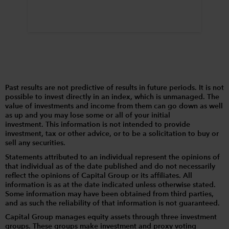
Past results are not predictive of results in future periods. It is not
possible to invest directly in an index, which is unmanaged. The
value of investments and income from them can go down as well
as up and you may lose some or all of your initial
investment. This information is not intended to provide
investment, tax or other advice, or to be a solicitation to buy or
sell any securities.
Statements attributed to an individual represent the opinions of
that individual as of the date published and do not necessarily
reflect the opinions of Capital Group or its affiliates. All
information is as at the date indicated unless otherwise stated.
Some information may have been obtained from third parties,
and as such the reliability of that information is not guaranteed.
Capital Group manages equity assets through three investment
groups. These groups make investment and proxy voting