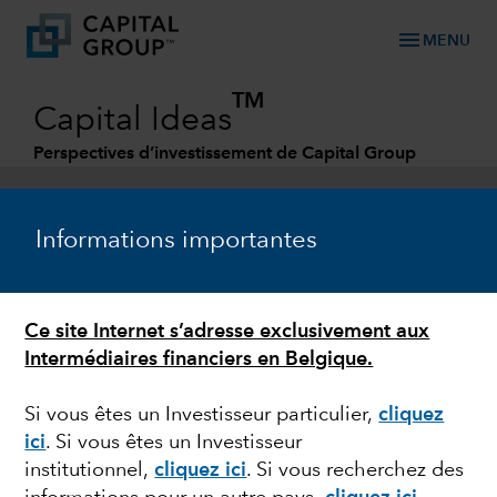
menu
MENU
TM
Capital Ideas
Perspectives d’investissement de Capital Group
Categories
Informations importantes
Ce site Internet s’adresse exclusivement aux
Intermédiaires financiers en Belgique.
Si vous êtes un Investisseur particulier,
cliquez
ici
. Si vous êtes un Investisseur
MARCHÉS ET ÉCONOMIE
institutionnel,
cliquez ici
.
Si vous recherchez des
Point d’étape :