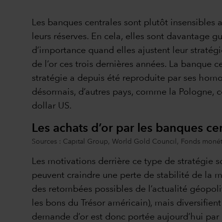
Les banques centrales sont plutôt insensibles a
leurs réserves. En cela, elles sont davantage gu
d’importance quand elles ajustent leur stratégi
de l’or ces trois dernières années. La banque c
stratégie a depuis été reproduite par ses hom
désormais, d’autres pays, comme la Pologne, co
dollar US.
Les achats d’or par les banques c
Sources : Capital Group, World Gold Council, Fonds monéta
Les motivations derrière ce type de stratégie so
peuvent craindre une perte de stabilité de la m
des retombées possibles de l’actualité géopolit
les bons du Trésor américain), mais diversifient
demande d’or est donc portée aujourd’hui par u