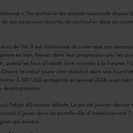
ichesse », l’or enchaîne les records successifs depuis t
ine de son ascension récente, en particulier dans un con
ien de l’or, il est intéressant de noter que son ascension
erre en Iran, freinés dans leur progression par les cra
 Or, quand les taux d’intérêt sont orientés à la hausse, 
Orient, le métal jaune s’est stabilisé dans une fourche
’environ 5 300 USD enregistré en janvier 2026, mais trè
e de progression.
eau) l’objet d’intenses débats. Le pic de janvier dernier r
pourrait-il jouer dans un portefeuille d’investissement 
gnes qui suivent.