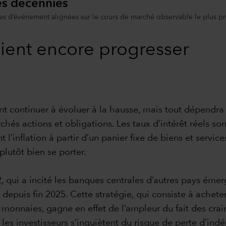
des décennies
 d’événement alignées sur le cours de marché observable le plus proc
aient encore progresser
nt continuer à évoluer à la hausse, mais tout dépendra 
rchés actions et obligations. Les taux d’intérêt réels son
inflation à partir d’un panier fixe de biens et services
lutôt bien se porter.
2, qui a incité les banques centrales d’autres pays émer
depuis fin 2025. Cette stratégie, qui consiste à acheter
 monnaies, gagne en effet de l’ampleur du fait des crai
es investisseurs s’inquiètent du risque de perte d’ind