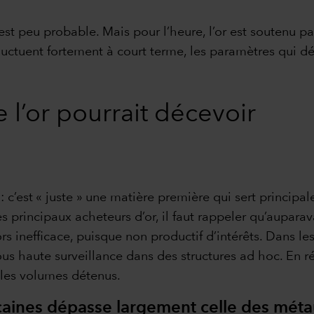
’est peu probable. Mais pour l’heure, l’or est soutenu p
fluctuent fortement à court terme, les paramètres qui dé
 l’or pourrait décevoir
 : c’est « juste » une matière première qui sert principa
 principaux acheteurs d’or, il faut rappeler qu’auparav
ors inefficace, puisque non productif d’intérêts. Dans les
ous haute surveillance dans des structures ad hoc. En ré
 les volumes détenus.
aines dépasse largement celle des métau