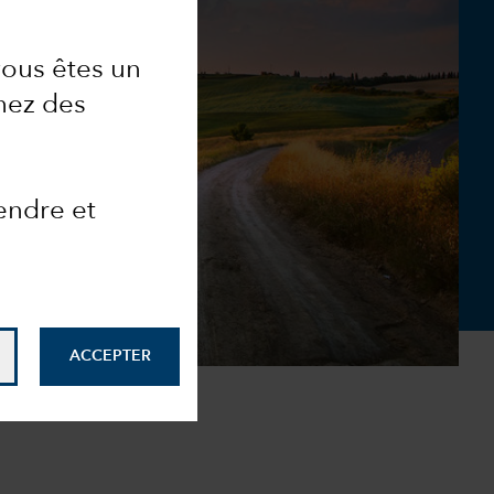
 vous êtes un
hez des
endre et
ACCEPTER