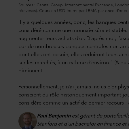
Sources : Capital Group, Intercontinental Exchange, Londo
réinvestis). Cours en USD fourni par LBMA par once d’or et
Il y a quelques années, donc, les banques centr
considéré comme une monnaie sûre et stable. M
augmenter leurs achats d’or. D’après moi, l’asce
par de nombreuses banques centrales non améric
dont elles ont besoin, elles réduiront leurs ach
sur les marchés, à un rythme d’environ 1 % ou 2
diminuent.
Personnellement, je n’ai jamais inclus d’or phy
conscient du rôle historiquement important joué
considère comme un actif de dernier recours : au
Paul Benjamin
est gérant de portefeuill
Stanford et d’un bachelor en finance et