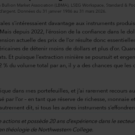
n Bullion Market Association (LBMA), LSEG Workspace, Standard & Poo
 d’argent. Données du 31 janvier 1986 au 31 mars 2026.
ales s’intéressaient davantage aux instruments produisan
ais depuis 2022, l’érosion de la confiance dans le dol
nsion actuelle des prix de l’or résulte donc essentielle
aines de détenir moins de dollars et plus d’or. Quand c
ats. Et puisque l’extraction minière se poursuit et engen
 % du volume total par an, il y a des chances que les co
sique dans mes portefeuilles, et j’ai rarement recours 
 par l’or – en tant que réserve de richesse, monnaie et 
trement dit, si tous les autres instruments s’effondrent,
e actions et possède 20 ans d’expérience dans le secteur d
 en théologie de Northwestern College.