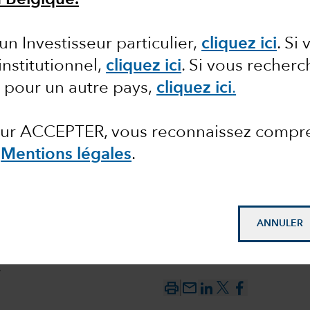
n Belgique.
un Investisseur particulier,
cliquez ici
. Si
institutionnel,
cliquez ici
.
Si vous recherc
 pour un autre pays,
cliquez ici
.
irage ?
 sur ACCEPTER, vous reconnaissez compr
s
Mentions légales
.
ANNULER
e
mail_outline