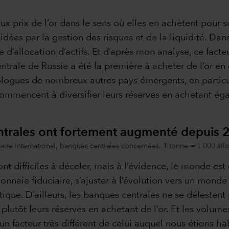
ux prix de l’or dans le sens où elles en achètent pour s
idées par la gestion des risques et de la liquidité. Dan
e d’allocation d’actifs. Et d’après mon analyse, ce fact
entrale de Russie a été la première à acheter de l’or e
ologues de nombreux autres pays émergents, en particul
mmencent à diversifier leurs réserves en achetant égal
entrales ont fortement augmenté depuis
ire international, banques centrales concernées. 1 tonne = 1 000 k
nt difficiles à déceler, mais à l’évidence, le monde est
onnaie fiduciaire, s’ajuster à l’évolution vers un monde
ique. D’ailleurs, les banques centrales ne se délestent
 plutôt leurs réserves en achetant de l’or. Et les volume
n facteur très différent de celui auquel nous étions ha