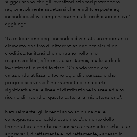
suggeriscono che gli investitori azionari potrebbero
ragionevolmente aspettarsi che le utility esposte agli
incendi boschivi compenseranno tale rischio aggiuntivo",
aggiunge.
"La mitigazione degli incendi è diventata un importante
elemento positivo di differenziazione per alcuni dei
crediti statunitensi che rientrano nelle mie
responsabilità", afferma Julian James, analista degli
investimenti a reddito fisso. "Quando vedo che
un'azienda utilizza la tecnologia di sicurezza e che
progredisce verso l'interramento di una parte
significativa delle linee di distribuzione in aree ad alto
rischio di incendio, questo cattura la mia attenzione".
Naturalmente, gli incendi sono solo una delle
conseguenze del caldo estremo. L'aumento delle
temperature contribuisce anche a creare altri rischi - e ad
aggravarli, direttamente e indirettamente, - spesso in