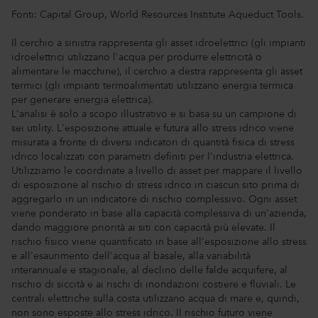
Fonti: Capital Group, World Resources Institute Aqueduct Tools.
Il cerchio a sinistra rappresenta gli asset idroelettrici (gli impianti
idroelettrici utilizzano l'acqua per produrre elettricità o
alimentare le macchine), il cerchio a destra rappresenta gli asset
termici (gli impianti termoalimentati utilizzano energia termica
per generare energia elettrica).
L'analisi è solo a scopo illustrativo e si basa su un campione di
sei utility. L'esposizione attuale e futura allo stress idrico viene
misurata a fronte di diversi indicatori di quantità fisica di stress
idrico localizzati con parametri definiti per l'industria elettrica.
Utilizziamo le coordinate a livello di asset per mappare il livello
di esposizione al rischio di stress idrico in ciascun sito prima di
aggregarlo in un indicatore di rischio complessivo. Ogni asset
viene ponderato in base alla capacità complessiva di un'azienda,
dando maggiore priorità ai siti con capacità più elevate. Il
rischio fisico viene quantificato in base all'esposizione allo stress
e all'esaurimento dell'acqua al basale, alla variabilità
interannuale e stagionale, al declino delle falde acquifere, al
rischio di siccità e ai rischi di inondazioni costiere e fluviali. Le
centrali elettriche sulla costa utilizzano acqua di mare e, quindi,
non sono esposte allo stress idrico. Il rischio futuro viene