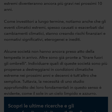
estremi diventeranno ancora più gravi nei prossimi 10
anni.
Come investitori a lungo termine, notiamo anche che gli
eventi climatici estremi, spesso causati o esacerbati dai
cambiamenti climatici, stanno creando rischi finanziari e
normativi significativi, eterogenei e inediti.
Alcune società non hanno ancora preso atto della
tempesta in arrivo. Altre sono già pronte a "tirare fuori
gli ombrelli". Individuare quali di queste società sono più
propense a destreggiarsi in condizioni climatiche
estreme nei prossimi anni e decenni è tutt'altro che
semplice. Tuttavia, la necessità di uno studio
approfondito dei loro fondamentali in questo senso è
evidente, come il sole in un cielo limpido e azzurro.
Scopri le ultime ricerche e gli