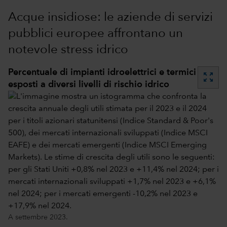
Acque insidiose: le aziende di servizi
pubblici europee affrontano un
notevole stress idrico
Percentuale di impianti idroelettrici e termici
zoom_out_map
esposti a diversi livelli di rischio idrico
A settembre 2023.