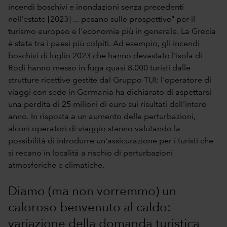
incendi boschivi e inondazioni senza precedenti
nell'estate [2023] ... pesano sulle prospettive" per il
turismo europeo e l'economia più in generale. La Grecia
è stata tra i paesi più colpiti. Ad esempio, gli incendi
boschivi di luglio 2023 che hanno devastato l'isola di
Rodi hanno messo in fuga quasi 8.000 turisti dalle
strutture ricettive gestite dal Gruppo TUI; l'operatore di
viaggi con sede in Germania ha dichiarato di aspettarsi
una perdita di 25 milioni di euro sui risultati dell'intero
anno. In risposta a un aumento delle perturbazioni,
alcuni operatori di viaggio stanno valutando la
possibilità di introdurre un'assicurazione per i turisti che
si recano in località a rischio di perturbazioni
atmosferiche e climatiche.
Diamo (ma non vorremmo) un
caloroso benvenuto al caldo:
variazione della domanda turistica