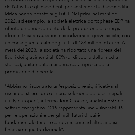
dell'attività e gli espedienti per sostenere la disponibilità
idrica hanno pesato sugli utili. Nei primi sei mesi del
2022, ad esempio, la società elettrica portoghese EDP ha
riferito un dimezzamento della produzione di energia
idroelettrica a causa delle condizioni di grave siccità, con
un conseguente calo degli utili di 184 milioni di euro. A
metà del 2023, la società ha riportato una ripresa dei
livelli dei giacimenti all'80% (al di sopra della media
storica), unitamente a una marcata ripresa della
produzione di energia.
"Abbiamo riscontrato un'esposizione significativa al
rischio di stress idrico in una selezione delle principali
utility europee", afferma Tom Crocker, analista ESG nel
settore energetico. "Ciò rappresenta una vulnerabilità
per le operazioni e per gli utili futuri di cui è
fondamentale tenere conto, insieme ad altre analisi
finanziarie più tradizionali".