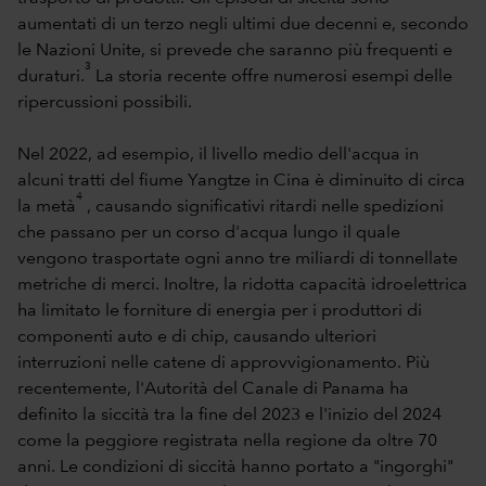
aumentati di un terzo negli ultimi due decenni e, secondo
le Nazioni Unite, si prevede che saranno più frequenti e
3
duraturi.
La storia recente offre numerosi esempi delle
ripercussioni possibili.
Nel 2022, ad esempio, il livello medio dell'acqua in
alcuni tratti del fiume Yangtze in Cina è diminuito di circa
4
la metà
, causando significativi ritardi nelle spedizioni
che passano per un corso d'acqua lungo il quale
vengono trasportate ogni anno tre miliardi di tonnellate
metriche di merci. Inoltre, la ridotta capacità idroelettrica
ha limitato le forniture di energia per i produttori di
componenti auto e di chip, causando ulteriori
interruzioni nelle catene di approvvigionamento. Più
recentemente, l'Autorità del Canale di Panama ha
definito la siccità tra la fine del 2023 e l'inizio del 2024
come la peggiore registrata nella regione da oltre 70
anni. Le condizioni di siccità hanno portato a "ingorghi"