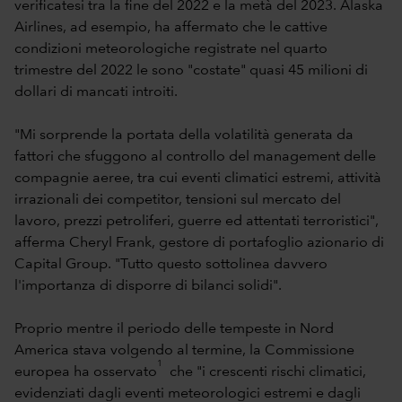
verificatesi tra la fine del 2022 e la metà del 2023. Alaska
Airlines, ad esempio, ha affermato che le cattive
condizioni meteorologiche registrate nel quarto
trimestre del 2022 le sono "costate" quasi 45 milioni di
dollari di mancati introiti.
"Mi sorprende la portata della volatilità generata da
fattori che sfuggono al controllo del management delle
compagnie aeree, tra cui eventi climatici estremi, attività
irrazionali dei competitor, tensioni sul mercato del
lavoro, prezzi petroliferi, guerre ed attentati terroristici",
afferma Cheryl Frank, gestore di portafoglio azionario di
Capital Group. "Tutto questo sottolinea davvero
l'importanza di disporre di bilanci solidi".
Proprio mentre il periodo delle tempeste in Nord
America stava volgendo al termine, la Commissione
1
europea ha osservato
che "i crescenti rischi climatici,
evidenziati dagli eventi meteorologici estremi e dagli