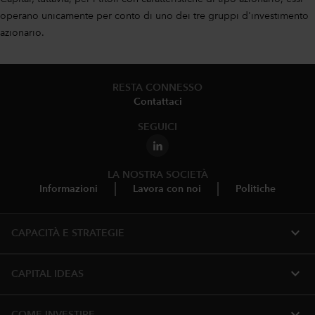
operano unicamente per conto di uno dei tre gruppi d'investimento
azionario.
RESTA CONNESSO
Contattaci
SEGUICI
LA NOSTRA SOCIETÀ
Informazioni
Lavora con noi
Politiche
expand_more
CAPACITÀ E STRATEGIE
expand_more
CAPITAL IDEAS