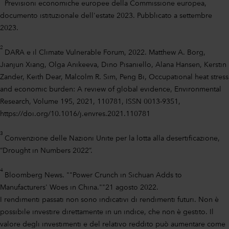
Previsioni economiche europee della Commissione europea,
documento istituzionale dell'estate 2023. Pubblicato a settembre
2023.
2
DARA e il Climate Vulnerable Forum, 2022. Matthew A. Borg,
Jianjun Xiang, Olga Anikeeva, Dino Pisaniello, Alana Hansen, Kerstin
Zander, Keith Dear, Malcolm R. Sim, Peng Bi, Occupational heat stress
and economic burden: A review of global evidence, Environmental
Research, Volume 195, 2021, 110781, ISSN 0013-9351,
https://doi.org/10.1016/j.envres.2021.110781
3
Convenzione delle Nazioni Unite per la lotta alla desertificazione,
“Drought in Numbers 2022”.
4
Bloomberg News. ""Power Crunch in Sichuan Adds to
Manufacturers' Woes in China.""21 agosto 2022.
I rendimenti passati non sono indicativi di rendimenti futuri. Non è
possibile investire direttamente in un indice, che non è gestito. Il
valore degli investimenti e del relativo reddito può aumentare come