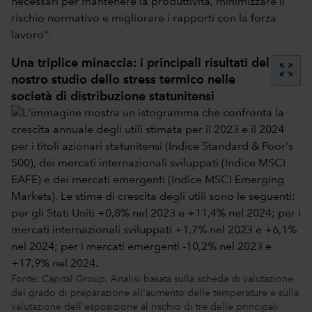
necessari per mantenere la produttività, minimizzare il
rischio normativo e migliorare i rapporti con la forza
lavoro".
Una triplice minaccia: i principali risultati del
zoom_out_map
nostro studio dello stress termico nelle
società di distribuzione statunitensi
Fonte: Capital Group. Analisi basata sulla scheda di valutazione
del grado di preparazione all'aumento delle temperature e sulla
valutazione dell'esposizione al rischio di tre delle principali