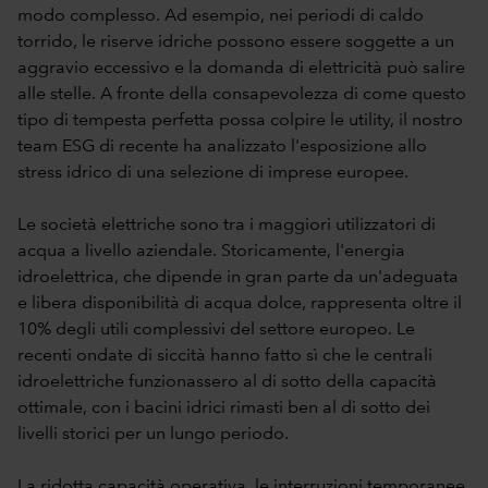
modo complesso. Ad esempio, nei periodi di caldo
torrido, le riserve idriche possono essere soggette a un
aggravio eccessivo e la domanda di elettricità può salire
alle stelle. A fronte della consapevolezza di come questo
tipo di tempesta perfetta possa colpire le utility, il nostro
team ESG di recente ha analizzato l'esposizione allo
stress idrico di una selezione di imprese europee.
Le società elettriche sono tra i maggiori utilizzatori di
acqua a livello aziendale. Storicamente, l'energia
idroelettrica, che dipende in gran parte da un'adeguata
e libera disponibilità di acqua dolce, rappresenta oltre il
10% degli utili complessivi del settore europeo. Le
recenti ondate di siccità hanno fatto sì che le centrali
idroelettriche funzionassero al di sotto della capacità
ottimale, con i bacini idrici rimasti ben al di sotto dei
livelli storici per un lungo periodo.
La ridotta capacità operativa, le interruzioni temporanee