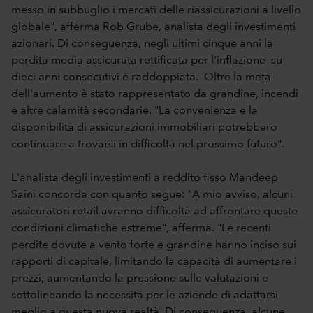
messo in subbuglio i mercati delle riassicurazioni a livello
globale", afferma Rob Grube, analista degli investimenti
azionari. Di conseguenza, negli ultimi cinque anni la
perdita media assicurata rettificata per l'inflazione su
dieci anni consecutivi è raddoppiata. Oltre la metà
dell'aumento è stato rappresentato da grandine, incendi
e altre calamità secondarie. "La convenienza e la
disponibilità di assicurazioni immobiliari potrebbero
continuare a trovarsi in difficoltà nel prossimo futuro".
L'analista degli investimenti a reddito fisso Mandeep
Saini concorda con quanto segue: "A mio avviso, alcuni
assicuratori retail avranno difficoltà ad affrontare queste
condizioni climatiche estreme", afferma. "Le recenti
perdite dovute a vento forte e grandine hanno inciso sui
rapporti di capitale, limitando la capacità di aumentare i
prezzi, aumentando la pressione sulle valutazioni e
sottolineando la necessità per le aziende di adattarsi
meglio a questa nuova realtà. Di conseguenza, alcune