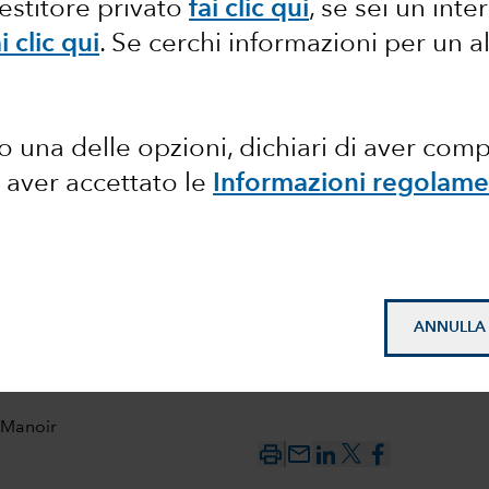
vestitore privato
fai clic qui
, se sei un int
i clic qui
.
Se cerchi informazioni per un a
l mercato
mi per un
 una delle opzioni, dichiari di aver com
sione
 aver accettato le
Informazioni regolame
ANNULLA
 Manoir
mail_outline