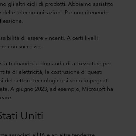
o gli altri cicli di prodotti. Abbiamo assistito
 e delle telecomunicazioni. Pur non ritenendo
flessione.
bilità di essere vincenti. A certi livelli
ere con successo.
r sta trainando la domanda di attrezzature per
ità di elettricità, la costruzione di questi
si del settore tecnologico si sono impegnati
nata. A giugno 2023, ad esempio, Microsoft ha
eare.
ati Uniti
te associati all'IA e ad altre tendenze