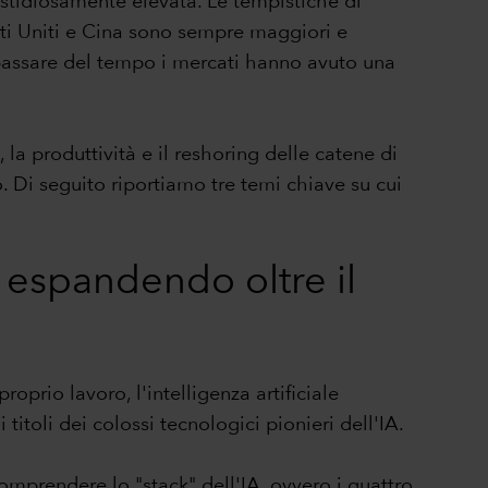
fastidiosamente elevata. Le tempistiche di
tati Uniti e Cina sono sempre maggiori e
l passare del tempo i mercati hanno avuto una
la produttività e il reshoring delle catene di
 Di seguito riportiamo tre temi chiave su cui
sta espandendo oltre il
oprio lavoro, l'intelligenza artificiale
itoli dei colossi tecnologici pionieri dell'IA.
o comprendere lo "stack" dell'IA, ovvero i quattro