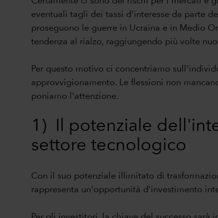
Certamente ci sono dei rischi per i mercati e gl
eventuali tagli dei tassi d'interesse da parte 
proseguono le guerre in Ucraina e in Medio Ori
tendenza al rialzo, raggiungendo più volte nuo
Per questo motivo ci concentriamo sull'individua
approvvigionamento. Le flessioni non mancano, 
poniamo l'attenzione.
1) Il potenziale dell'int
settore tecnologico
Con il suo potenziale illimitato di trasformazion
rappresenta un'opportunità d'investimento inter
Per gli investitori, la chiave del successo sarà 