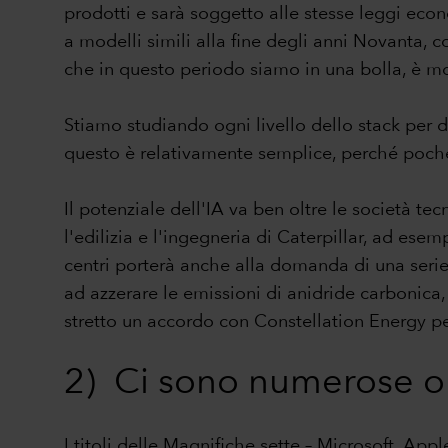
prodotti e sarà soggetto alle stesse leggi econo
a modelli simili alla fine degli anni Novanta, 
che in questo periodo siamo in una bolla, è mol
Stiamo studiando ogni livello dello stack per de
questo è relativamente semplice, perché poche
Il potenziale dell'IA va ben oltre le società t
l'edilizia e l'ingegneria di Caterpillar, ad esem
centri porterà anche alla domanda di una serie
ad azzerare le emissioni di anidride carbonica
stretto un accordo con Constellation Energy pe
2) Ci sono numerose oppo
I titoli delle Magnifiche sette – Microsoft, Ap