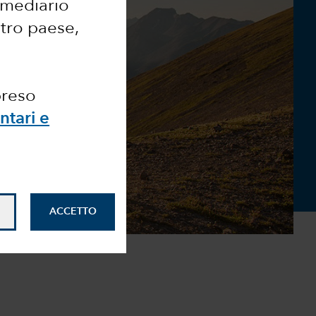
ermediario
ltro paese,
preso
ntari e
ACCETTO