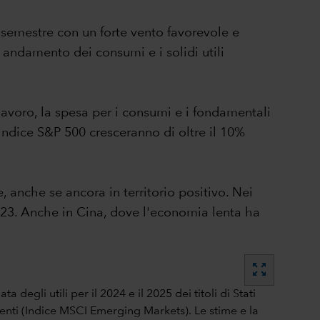
 semestre con un forte vento favorevole e
n andamento dei consumi e i solidi utili
 lavoro, la spesa per i consumi e i fondamentali
l'Indice S&P 500 cresceranno di oltre il 10%
e, anche se ancora in territorio positivo. Nei
 2023. Anche in Cina, dove l'economia lenta ha
zoom_out_map