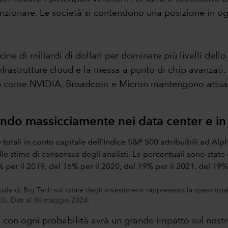
unzionare. Le società si contendono una posizione in ogni
ne di miliardi di dollari per dominare più livelli dello
 infrastrutture cloud e la messa a punto di chip avanzat
i chip come NVIDIA, Broadcom e Micron mantengono attu
endo massicciamente nei data center e in a
uale di Big Tech sul totale degli investimenti rappresenta la spesa to
500. Dati al 30 maggio 2024.
on ogni probabilità avrà un grande impatto sul nostro 