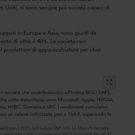
ati Uniti, ci sono sempre più società capaci di
uppati in Europa e Asia, sono giunti da
nto di oltre il 40%. Le società non
il produttore di apparecchiature per chip
zoom_out_map
imenti per il 2023 dell'Indice S&P 500. Le Magnifiche sette
ndicizzati a 100 il 1° gennaio 2022 e riportati fino al 31