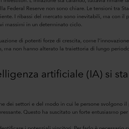
i investitori. L'inflazione sta calando, tuttavia rimane 
della Federal Reserve non sono chiare. Le tensioni tra S
ente. I ribassi del mercato sono inevitabili, ma con i
vi massimi in un determinato ciclo.
zione di potenti forze di crescita, come l'innovazione, 
ma non hanno alterato la traiettoria di lungo periodo.
elligenza artificiale (IA) si 
e dei settori e del modo in cui le persone svolgono il pr
essante. Questo ha suscitato un forte entusiasmo per i t
identificare i potenziali vincitori. Per farlo è necessari