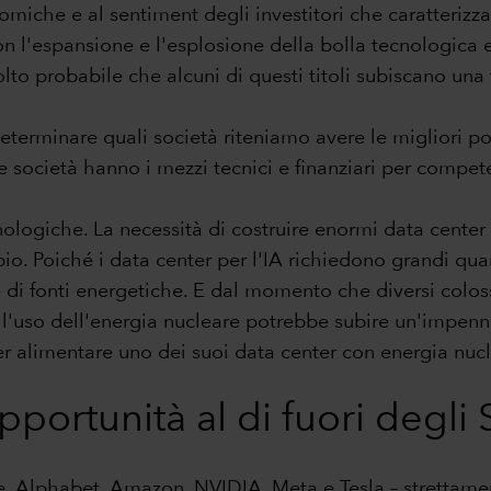
miche e al sentiment degli investitori che caratterizzan
con l'espansione e l'esplosione della bolla tecnologica
to probabile che alcuni di questi titoli subiscano una 
terminare quali società riteniamo avere le migliori possi
 società hanno i mezzi tecnici e finanziari per compet
ecnologiche. La necessità di costruire enormi data cente
pio. Poiché i data center per l'IA richiedono grandi quant
 di fonti energetiche. E dal momento che diversi colos
, l'uso dell'energia nucleare potrebbe subire un'impen
r alimentare uno dei suoi data center con energia nucl
rtunità al di fuori degli St
ple, Alphabet, Amazon, NVIDIA, Meta e Tesla – strettamen