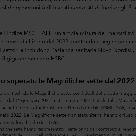
solide opportunità di investimento. Al di fuori degli St
dell'Indice MSCI EAFE, un'ampia misura dei mercati svil
unitense dall'inizio del 2022, mettendo a segno un aume
ettori e includono l'azienda sanitaria Novo Nordisk, 
e il gigante bancario HSBC.
no superato le Magnifiche sette dal 2022
gnifiche sette hanno rappresentato i sette principali contributi ai rend
dimenti del 2023 dell'Indice MSCI EAFE. I rendimenti cumulativi sono i