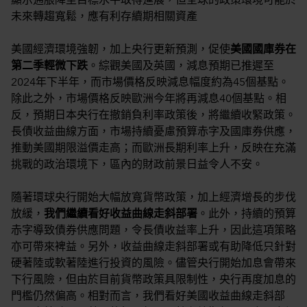
顯示通脹降至目標水平取得進展，但全球的政策環境可能於
未來轉趨寬鬆，應有利存續期相關資產
美國經濟環境強韌，加上央行更新預測，促使
美國國庫券在
第二季輕微下跌
。綜觀美國及英國，減息預期已推遲至
2024年下半年，而市場價格反映減息幅度約為45個基點。
除此之外，市場價格反映歐洲今年將再減息40個基點。相
反，預期日本央行在撤銷負利率政策後，將繼續收緊政策。
長債收益曲線方面，市場持續憂慮預算赤字及國庫券供應，
推動美國期限溢價走高；而歐洲長期利率上升，反映在充滿
挑戰的政治環境下，區內的財政前景日益令人不安。
隨著環球央行開始大幅放寬貨幣政策，加上經濟增長的步伐
放緩，
我們繼續看好收益曲線走斜部署
。此外，持續的預算
赤字導致債券供應問題，令長債收益率上升，因此這項策略
亦可帶來裨益。另外，收益曲線走斜部署或有助降低只針對
硬著陸或軟著陸進行投資的風險。儘管央行開始加息會帶來
下行風險，但由於目前貨幣政策具限制性，央行再度加息的
門檻仍然偏高。相對而言，我們看好美國收益曲線走斜部