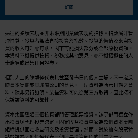
訂閱
過往的業績表現並非未來期間業績表現的指標。指數屬非管
理性質，投資者無法直接投資於指數。投資的價值及來自投
資的收入可升亦可跌，閣下可能損失部分或全部原投資額。
本資料不擬提供投資、稅務或其他意見，亦不擬招攬任何人
士購買或出售任何證券。
個別人士的陳述僅代表其截至發佈日的個人立場，不一定反
映資本集團或其聯屬公司的意見。一切資料為所示日期之資
料，除非另行訂明。某些資料可能從第三方取得，因此概不
保證該資料的可靠性。
資本集團透過三個投資部門管理股票投資。該等部門獨立作
出投資與代理投票決定。固定收益投資專家為整個資本集團
組織提供固定收益研究及投資管理；然而，對於擁有股票特
點的證券，他們僅代表三個股票投資部門的其中之一。