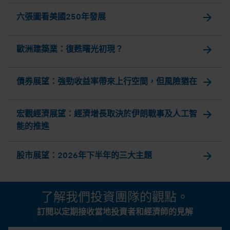
arrow_forward
六張圖看美國250年發展
arrow_forward
歐洲建築業：復甦曙光初現？
arrow_forward
債券展望：強勁收益率帶來上行空間，但風險猶在
arrow_forward
宏觀經濟展望：經濟增長取決於伊朗戰事及人工智
能的推進
arrow_forward
股市展望：2026年下半年的三大主題
了解我們投資團隊的觀點。
訂閱以定期接收當地投資者和經濟師的見解