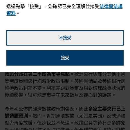
透過點擊「接受」，您確認已完全理解並接受
法律與法規
資料
。
不接受
2024年7月19日
接受
mail_outline
政策分歧在第二季成為市場焦點。
歐洲央行與部分其他十國
集團成員國央行均減少政策限制，美國聯儲局及英倫銀行則
維持政策利率不變。利率差距對貨幣及相對環球融資狀況的
後續影響，很可能是市場在未來數月反覆面對的議題。
今年初公佈的經濟數據較預期強勁，因此
多家主要央行已上
調通脹預測
。然而，近期通脹數據（尤其是美國）反映通脹
壓力再度放緩，但步伐並不急速。政策官員等待有更多跡象