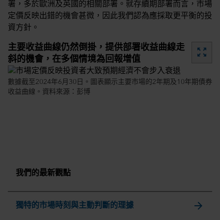
署，多於歐洲及英國的相關部署。就存續期部署而言，市場
定價反映出錯的機會甚微，因此我們認為應採取更平衡的投
資方針。
主要收益曲線仍然倒掛，提供部署收益曲線走
zoom_out_map
斜的機會，在多個情境為回報增值
數據截至2024年6月30日。圖表顯示主要市場的2年期及10年期債券
收益曲線。資料來源：彭博
我們的最新觀點
arrow_forward
獨特的市場時刻與主動判斷的理據