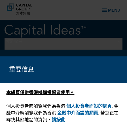
menu
MENU
keyboard_arrow_down
固定收益
固定收益
放寬貨幣政策的趨勢應有利存
重要信息
續期相關資產
本網頁僅供香港機構投資者使用。
個人投資者應瀏覽我們為香港
個人投資者而設的網頁
, 金
融中介應瀏覽我們為香港
金融中介而設的網頁
. 若您正在
尋找其他地點的資訊，
請按此