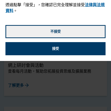
透過點擊「接受」，您確認已完全理解並接受
法律與法規
資料
。
播客
與專業投資者及成功顧問進行資本對話，有助您掌握技
術及發展業務
不接受
arrow_forward
收聽
接受
網上研討會與活動
查看每月活動，幫助您拓展投資思維及擴展業務
arrow_forward
了解更多