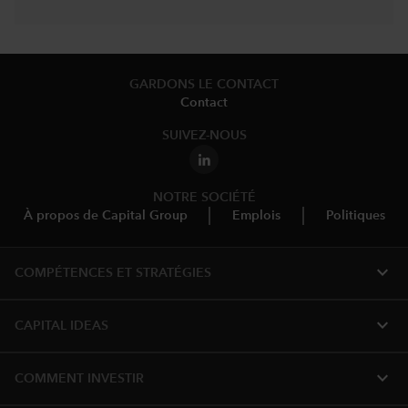
GARDONS LE CONTACT
Contact
SUIVEZ-NOUS
NOTRE SOCIÉTÉ
À propos de Capital Group
Emplois
Politiques
expand_more
COMPÉTENCES ET STRATÉGIES
expand_more
CAPITAL IDEAS
expand_more
COMMENT INVESTIR