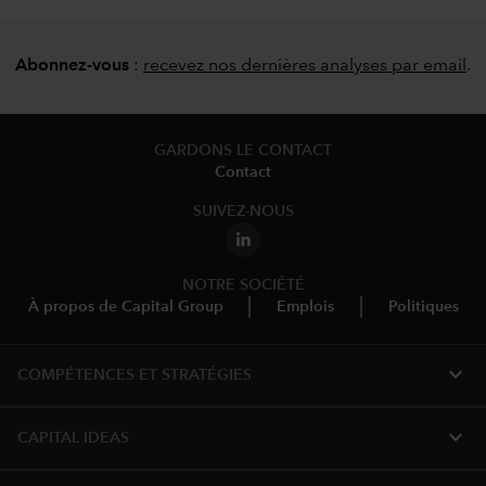
Abonnez-vous
:
recevez nos dernières analyses par email
.
GARDONS LE CONTACT
Contact
SUIVEZ-NOUS
NOTRE SOCIÉTÉ
À propos de Capital Group
Emplois
Politiques
expand_more
COMPÉTENCES ET STRATÉGIES
expand_more
CAPITAL IDEAS