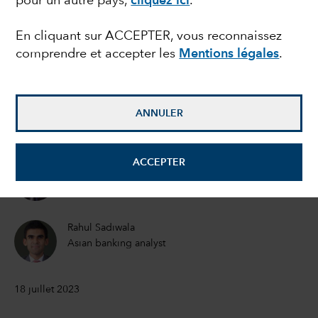
pour un autre pays,
cliquez ici
.
émergente de la
En cliquant sur ACCEPTER, vous reconnaissez
comprendre et accepter les
Mentions légales
.
décennie ?
Brad Freer
ANNULER
Gérant de portefeuille
ACCEPTER
Shlok Melwani
Equity Portfolio Manager
Rahul Sadiwala
Asian banking analyst
18 juillet 2023