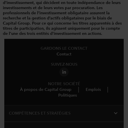
d’investissement, qui décident en toute indépendance de leurs
investissements et de leurs votes par procuration. Les
professionnels de l’investissement obligataire assurent la
recherche et la gestion d’actifs obligataires par le biais de
Capital Group. Pour ce qui concerne les titres apparentés à des
titres de participation, ils agissent uniquement pour le compte
de l’une des trois entités d’investissement en actions.
GARDONS LE CONTACT
Contact
SUIVEZ-NOUS
NOTRE SOCIÉTÉ
À propos de Capital Group
Emplois
Politiques
expand_more
COMPÉTENCES ET STRATÉGIES