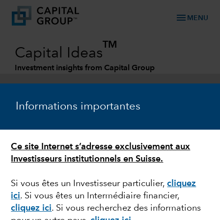
menu
MENU
TM
Capital Ideas
Investment insights from Capital Group
Categories
Informations importantes
Ce site Internet s’adresse exclusivement aux
Investisseurs institutionnels en Suisse.
Si vous êtes un Investisseur particulier,
cliquez
ici
. Si vous êtes un Intermédiaire financier,
INDE
cliquez ici
. Si vous recherchez des informations
Inde, économie