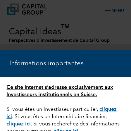
menu
MENU
TM
Capital Ideas
Perspectives d’investissement de Capital Group
Categories
Informations importantes
Ce site Internet s’adresse exclusivement aux
Investisseurs institutionnels en Suisse.
Si vous êtes un Investisseur particulier,
cliquez
ici
. Si vous êtes un Intermédiaire financier,
GESTION OBLIGATAIRE
cliquez ici
. Si vous recherchez des informations
La dette titrisée : un