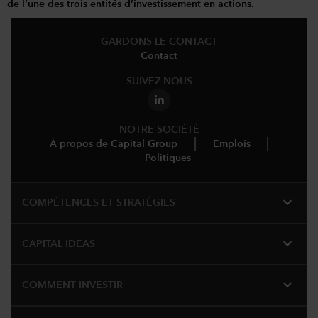
de l’une des trois entités d’investissement en actions.
GARDONS LE CONTACT
Contact
SUIVEZ-NOUS
NOTRE SOCIÉTÉ
À propos de Capital Group
Emplois
Politiques
expand_more
COMPÉTENCES ET STRATÉGIES
expand_more
CAPITAL IDEAS
expand_more
COMMENT INVESTIR