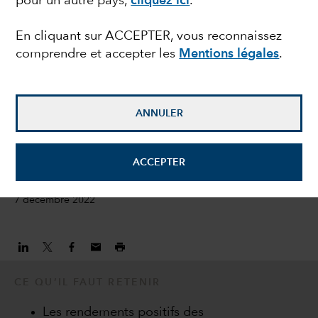
pour un autre pays,
cliquez ici
.
facteur de
En cliquant sur ACCEPTER, vous reconnaissez
comprendre et accepter les
Mentions légales
.
diversification
important dans le
ANNULER
portefeuille
obligataire ?
ACCEPTER
7 décembre 2022
CE QU’IL FAUT RETENIR
Les rendements positifs des