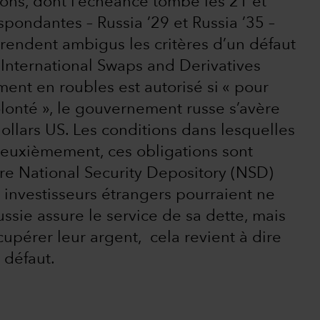
ons, dont l’échéance tombe les 21 et
pondantes – Russia ’29 et Russia ’35 –
 rendent ambigus les critères d’un défaut
A (International Swaps and Derivatives
ent en roubles est autorisé si « pour
lonté », le gouvernement russe s’avère
ollars US. Les conditions dans lesquelles
 Deuxièmement, ces obligations sont
re National Security Depository (NSD)
s investisseurs étrangers pourraient ne
ussie assure le service de sa dette, mais
upérer leur argent, cela revient à dire
n défaut.