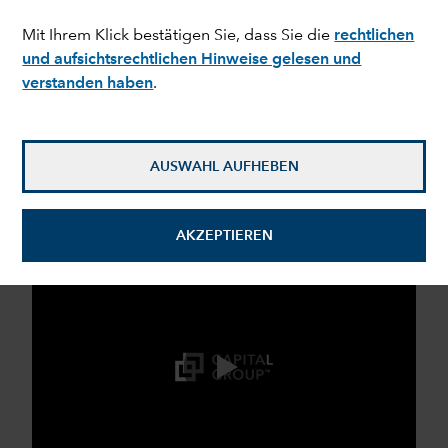
Mit Ihrem Klick bestätigen Sie, dass Sie die
rechtlichen
und aufsichtsrechtlichen Hinweise gelesen und
verstanden haben
.
expand_more
Investmentperspektiven
AUSWAHL AUFHEBEN
Unser Multi-Asset-Ansatz
Weltweit führend bei Multi-Asset-Lösungen
AKZEPTIEREN
0:00 / 1:20