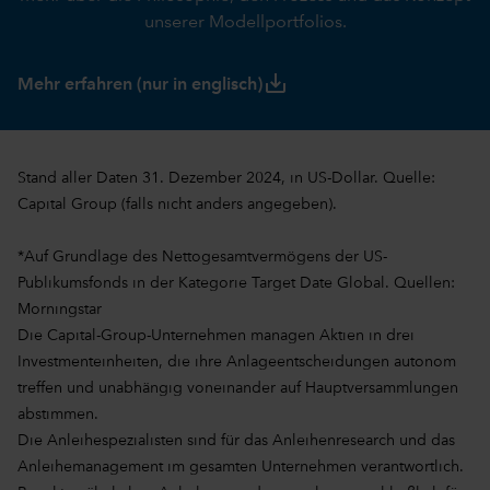
unserer Modellportfolios.
save_alt
Mehr erfahren (nur in englisch)
Stand aller Daten 31. Dezember 2024, in US-Dollar. Quelle:
Capital Group (falls nicht anders angegeben).
*Auf Grundlage des Nettogesamtvermögens der US-
Publikumsfonds in der Kategorie Target Date Global. Quellen:
Morningstar
Die Capital-Group-Unternehmen managen Aktien in drei
Investmenteinheiten, die ihre Anlageentscheidungen autonom
treffen und unabhängig voneinander auf Hauptversammlungen
abstimmen.
Die Anleihespezialisten sind für das Anleihenresearch und das
Anleihemanagement im gesamten Unternehmen verantwortlich.