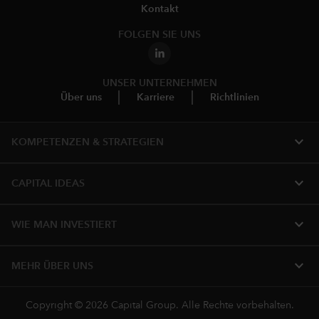
Kontakt
FOLGEN SIE UNS
UNSER UNTERNEHMEN
Über uns
Karriere
Richtlinien
expand_more
KOMPETENZEN & STRATEGIEN
expand_more
CAPITAL IDEAS
expand_more
WIE MAN INVESTIERT
expand_more
MEHR ÜBER UNS
Copyright © 2026 Capital Group. Alle Rechte vorbehalten.