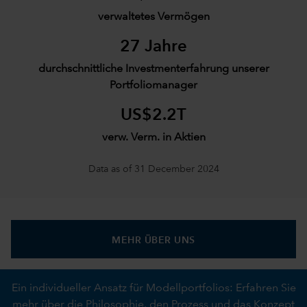
verwaltetes Vermögen
27 Jahre
durchschnittliche Investmenterfahrung unserer
Portfoliomanager
US$2.2T
verw. Verm. in Aktien
Data as of 31 December 2024
MEHR ÜBER UNS
Ein individueller Ansatz für Modellportfolios: Erfahren Sie
mehr über die Philosophie, den Prozess und das Konzept