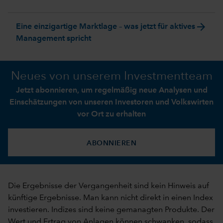
arrow_forward
Eine einzigartige Marktlage – was jetzt für aktives
Management spricht
Neues von unserem Investmentteam
Jetzt abonnieren, um regelmäßig neue Analysen und
Einschätzungen von unseren Investoren und Volkswirten
vor Ort zu erhalten
ABONNIEREN
Die Ergebnisse der Vergangenheit sind kein Hinweis auf
künftige Ergebnisse. Man kann nicht direkt in einen Index
investieren. Indizes sind keine gemanagten Produkte. Der
Wert und Ertrag von Anlagen können schwanken, sodass