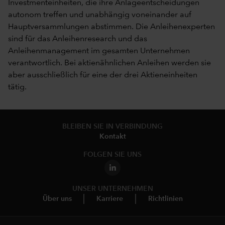
Investmenteinheiten, die ihre Anlageentscheidungen
autonom treffen und unabhängig voneinander auf
Hauptversammlungen abstimmen. Die Anleihenexperten
sind für das Anleihenresearch und das
Anleihenmanagement im gesamten Unternehmen
verantwortlich. Bei aktienähnlichen Anleihen werden sie
aber ausschließlich für eine der drei Aktieneinheiten
tätig.
BLEIBEN SIE IN VERBINDUNG
Kontakt
FOLGEN SIE UNS
UNSER UNTERNEHMEN
Über uns
Karriere
Richtlinien