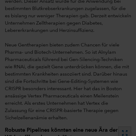
werden. Dieser Ansatz wurde für die Anwendung bei
bestimmten Blutkrebserkrankungen zugelassen, für die
es bislang nur weniger Therapien gab. Derzeit entwickeln
Unternehmen Zelltherapien gegen Diabetes,
Lebererkrankungen und Herzinsuffizienz.
Neue Gentherapien bieten zudem Chancen für viele
Pharma- und Biotech-Unternehmen. So ist Alnylam
Pharmaceuticals führend bei Gen-Silencing-Techniken
wie RNAi, die gezielt Gene unterdrücken können, die mit
bestimmten Krankheiten assoziiert sind. Darüber hinaus
sind die Fortschritte bei Gene-Editing-Systemen wie
CRISPR besonders interessant. Hier hat das in Boston
ansässige Vertex Pharmaceuticals einen Meilenstein
erreicht. Als erstes Unternehmen hat Vertex die
Zulassung für eine CRISPR-basierte Therapie gegen
Sichelzellenanämie erhalten.
Robuste Pipelines könnten eine neue Ära der
zoom_out_map