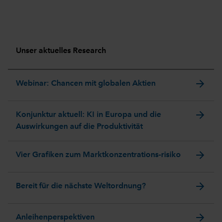
Unser aktuelles Research
arrow_forward
Webinar: Chancen mit globalen Aktien
arrow_forward
Konjunktur aktuell: KI in Europa und die
Auswirkungen auf die Produktivität
arrow_forward
Vier Grafiken zum Marktkonzentrations-risiko
arrow_forward
Bereit für die nächste Weltordnung?
arrow_forward
Anleihenperspektiven