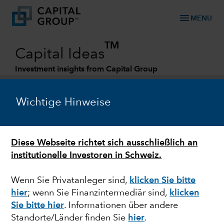
menu
MENU
TM
Capital Ideas
Investment insights from Capital Group
Categories
Wichtige Hinweise
Diese Webseite richtet sich ausschließlich an
institutionelle Investoren in Schweiz.
Wenn Sie Privatanleger sind,
klicken Sie bitte
hier
;
wenn Sie Finanzintermediär sind,
klicken
KÜNSTLICHE INTELLIGENZ
Sie bitte hier
. Informationen über andere
Standorte/Länder finden Sie
hier
.
Hat die künstliche