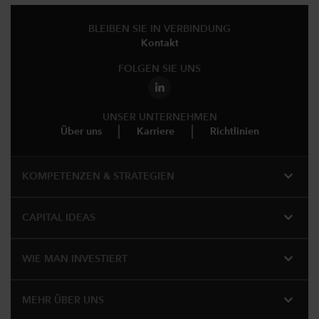
BLEIBEN SIE IN VERBINDUNG
Kontakt
FOLGEN SIE UNS
UNSER UNTERNEHMEN
Über uns
Karriere
Richtlinien
expand_more
KOMPETENZEN & STRATEGIEN
expand_more
CAPITAL IDEAS
expand_more
WIE MAN INVESTIERT
expand_more
MEHR ÜBER UNS