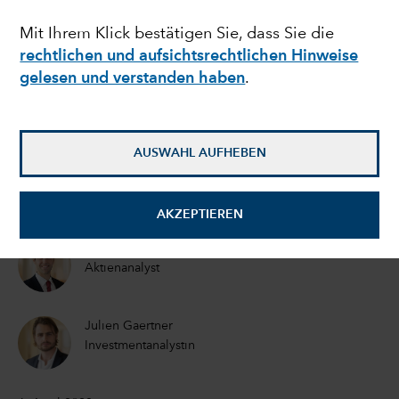
Intelligenz einen
Mit Ihrem Klick bestätigen Sie, dass Sie die
rechtlichen und aufsichtsrechtlichen Hinweise
kommerziellen
gelesen und verstanden haben
.
Wendepunkt erreicht?
AUSWAHL AUFHEBEN
Mark Casey
Aktienportfoliomanager
AKZEPTIEREN
Drew Macklis
Aktienanalyst
Julien Gaertner
Investmentanalystin