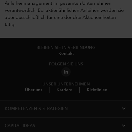
Anleihenmanagement im gesamten Unternehmen
verantwortlich. Bei aktienähnlichen Anleihen werden sie
aber ausschließlich für eine der drei Aktieneinheiten
tätig.
BLEIBEN SIE IN VERBINDUNG
Kontakt
FOLGEN SIE UNS
UNSER UNTERNEHMEN
Über uns
Karriere
Richtlinien
expand_more
KOMPETENZEN & STRATEGIEN
expand_more
CAPITAL IDEAS