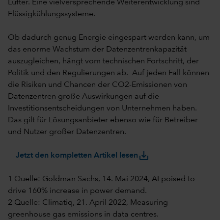
Lüfter. Eine vielversprechende Weiterentwicklung sind
Flüssigkühlungssysteme.
Ob dadurch genug Energie eingespart werden kann, um
das enorme Wachstum der Datenzentrenkapazität
auszugleichen, hängt vom technischen Fortschritt, der
Politik und den Regulierungen ab. Auf jeden Fall können
die Risiken und Chancen der CO2-Emissionen von
Datenzentren große Auswirkungen auf die
Investitionsentscheidungen von Unternehmen haben.
Das gilt für Lösungsanbieter ebenso wie für Betreiber
und Nutzer großer Datenzentren.
save_alt
Jetzt den kompletten Artikel lesen
1 Quelle: Goldman Sachs, 14. Mai 2024, AI poised to
drive 160% increase in power demand.
2 Quelle: Climatiq, 21. April 2022, Measuring
greenhouse gas emissions in data centres.