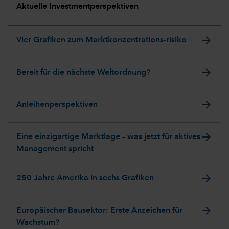
Aktuelle Investmentperspektiven
arrow_forward
Vier Grafiken zum Marktkonzentrations-risiko
arrow_forward
Bereit für die nächste Weltordnung?
arrow_forward
Anleihenperspektiven
arrow_forward
Eine einzigartige Marktlage – was jetzt für aktives
Management spricht
arrow_forward
250 Jahre Amerika in sechs Grafiken
arrow_forward
Europäischer Bausektor: Erste Anzeichen für
Wachstum?