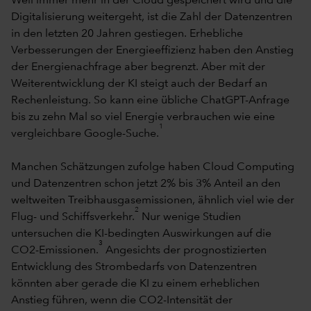
Weil immer mehr in der Cloud gespeichert wird und die
Digitalisierung weitergeht, ist die Zahl der Datenzentren
in den letzten 20 Jahren gestiegen. Erhebliche
Verbesserungen der Energieeffizienz haben den Anstieg
der Energienachfrage aber begrenzt. Aber mit der
Weiterentwicklung der KI steigt auch der Bedarf an
Rechenleistung. So kann eine übliche ChatGPT-Anfrage
bis zu zehn Mal so viel Energie verbrauchen wie eine
1
vergleichbare Google-Suche.
Manchen Schätzungen zufolge haben Cloud Computing
und Datenzentren schon jetzt 2% bis 3% Anteil an den
weltweiten Treibhausgasemissionen, ähnlich viel wie der
2
Flug- und Schiffsverkehr.
Nur wenige Studien
untersuchen die KI-bedingten Auswirkungen auf die
3
CO2-Emissionen.
Angesichts der prognostizierten
Entwicklung des Strombedarfs von Datenzentren
könnten aber gerade die KI zu einem erheblichen
Anstieg führen, wenn die CO2-Intensität der