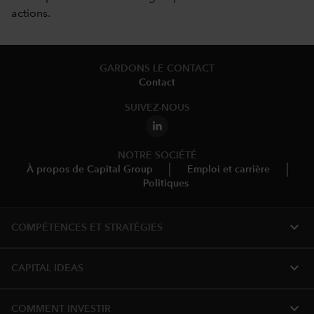
actions.
GARDONS LE CONTACT
Contact
SUIVEZ-NOUS
NOTRE SOCIÉTÉ
À propos de Capital Group
Emploi et carrière
Politiques
expand_more
COMPÉTENCES ET STRATÉGIES
expand_more
CAPITAL IDEAS
expand_more
COMMENT INVESTIR