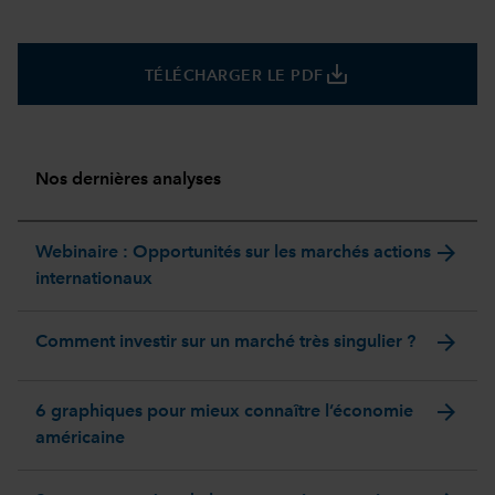
save_alt
TÉLÉCHARGER LE PDF
Nos dernières analyses
arrow_forward
Webinaire : Opportunités sur les marchés actions
internationaux
arrow_forward
Comment investir sur un marché très singulier ?
arrow_forward
6 graphiques pour mieux connaître l’économie
américaine