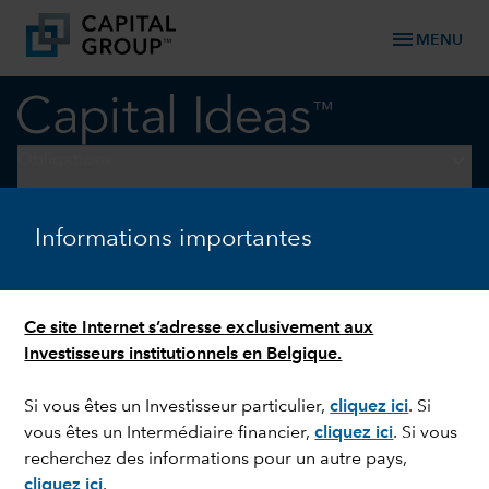
menu
MENU
keyboard_arrow_down
Obligations
GESTION OBLIGATAIRE
Informations importantes
Comment positionner son
portefeuille en vue du
Ce site Internet s’adresse exclusivement aux
prochain cycle économique ?
Investisseurs institutionnels en Belgique.
Si vous êtes un Investisseur particulier,
cliquez ici
.
Si
vous êtes un Intermédiaire financier,
cliquez ici
. Si vous
recherchez des informations pour un autre pays,
cliquez ici
.