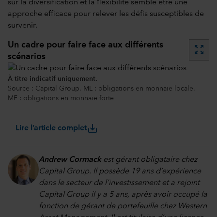
sur la diversification et la flexibilité semble être une
approche efficace pour relever les défis susceptibles de
survenir.
Un cadre pour faire face aux différents
zoom_out_map
scénarios
À titre indicatif uniquement.
Source : Capital Group. ML : obligations en monnaie locale.
MF : obligations en monnaie forte
save_alt
Lire l’article complet
Andrew Cormack
est gérant obligataire chez
Capital Group. Il possède 19 ans d’expérience
dans le secteur de l’investissement et a rejoint
Capital Group il y a 5 ans, après avoir occupé la
fonction de gérant de portefeuille chez Western