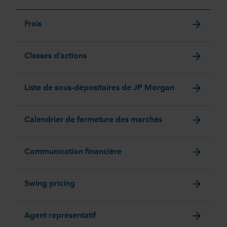
arrow_forward
Frais
arrow_forward
Classes d’actions
arrow_forward
Liste de sous-dépositaires de JP Morgan
arrow_forward
Calendrier de fermeture des marchés
arrow_forward
Communication financière
arrow_forward
Swing pricing
arrow_forward
Agent représentatif