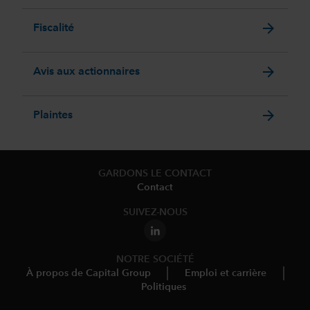
arrow_forward
Fiscalité
arrow_forward
Avis aux actionnaires
arrow_forward
Plaintes
GARDONS LE CONTACT
Contact
SUIVEZ-NOUS
NOTRE SOCIÉTÉ
À propos de Capital Group
Emploi et carrière
Politiques