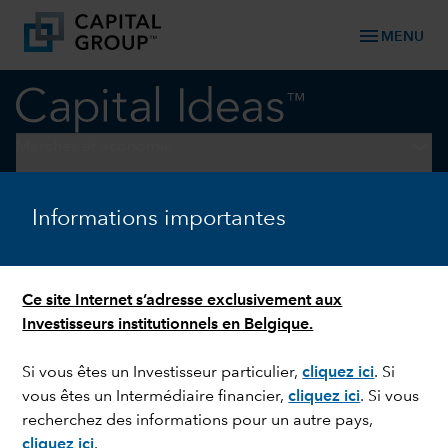
menu
MENU
keyboard_arrow_down
Marchés et économie
PERSPECTIVES
Informations importantes
Marchés actions : comment
investir en 2026 ?
Ce site Internet s’adresse exclusivement aux
Investisseurs institutionnels en Belgique.
Si vous êtes un Investisseur particulier,
cliquez ici
.
Si
vous êtes un Intermédiaire financier,
cliquez ici
. Si vous
recherchez des informations pour un autre pays,
cliquez ici
.