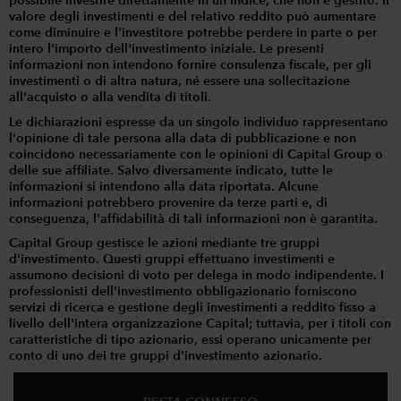
possibile investire direttamente in un indice, che non è gestito. Il
valore degli investimenti e del relativo reddito può aumentare
come diminuire e l'investitore potrebbe perdere in parte o per
intero l'importo dell'investimento iniziale. Le presenti
informazioni non intendono fornire consulenza fiscale, per gli
investimenti o di altra natura, né essere una sollecitazione
all'acquisto o alla vendita di titoli.
Le dichiarazioni espresse da un singolo individuo rappresentano
l'opinione di tale persona alla data di pubblicazione e non
coincidono necessariamente con le opinioni di Capital Group o
delle sue affiliate. Salvo diversamente indicato, tutte le
informazioni si intendono alla data riportata. Alcune
informazioni potrebbero provenire da terze parti e, di
conseguenza, l'affidabilità di tali informazioni non è garantita.
Capital Group gestisce le azioni mediante tre gruppi
d'investimento. Questi gruppi effettuano investimenti e
assumono decisioni di voto per delega in modo indipendente. I
professionisti dell'investimento obbligazionario forniscono
servizi di ricerca e gestione degli investimenti a reddito fisso a
livello dell'intera organizzazione Capital; tuttavia, per i titoli con
caratteristiche di tipo azionario, essi operano unicamente per
conto di uno dei tre gruppi d'investimento azionario.