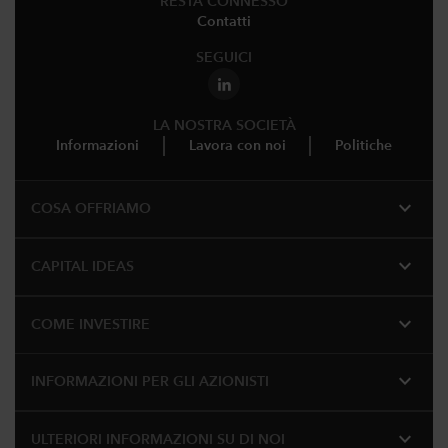
RESTA CONNESSO
Contatti
SEGUICI
LA NOSTRA SOCIETÀ
Informazioni
Lavora con noi
Politiche
expand_more
COSA OFFRIAMO
expand_more
CAPITAL IDEAS
expand_more
COME INVESTIRE
expand_more
INFORMAZIONI PER GLI AZIONISTI
expand_more
ULTERIORI INFORMAZIONI SU DI NOI