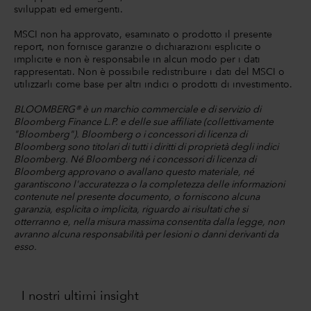
sviluppati ed emergenti.
MSCI non ha approvato, esaminato o prodotto il presente
report, non fornisce garanzie o dichiarazioni esplicite o
implicite e non è responsabile in alcun modo per i dati
rappresentati. Non è possibile redistribuire i dati del MSCI o
utilizzarli come base per altri indici o prodotti di investimento.
BLOOMBERG® è un marchio commerciale e di servizio di
Bloomberg Finance L.P. e delle sue affiliate (collettivamente
"Bloomberg"). Bloomberg o i concessori di licenza di
Bloomberg sono titolari di tutti i diritti di proprietà degli indici
Bloomberg. Né Bloomberg né i concessori di licenza di
Bloomberg approvano o avallano questo materiale, né
garantiscono l'accuratezza o la completezza delle informazioni
contenute nel presente documento, o forniscono alcuna
garanzia, esplicita o implicita, riguardo ai risultati che si
otterranno e, nella misura massima consentita dalla legge, non
avranno alcuna responsabilità per lesioni o danni derivanti da
esso.
I nostri ultimi insight