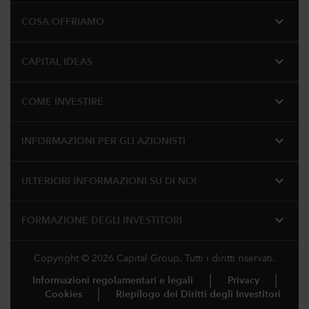
expand_more
COSA OFFRIAMO
expand_more
CAPITAL IDEAS
expand_more
COME INVESTIRE
expand_more
INFORMAZIONI PER GLI AZIONISTI
expand_more
ULTERIORI INFORMAZIONI SU DI NOI
expand_more
FORMAZIONE DEGLI INVESTITORI
Copyright © 2026 Capital Group. Tutti i diritti riservati.
Informazioni regolamentari e legali
Privacy
Cookies
Riepilogo dei Diritti degli Investitori