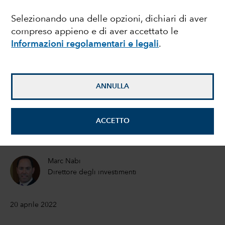
dividendi in un mondo
Selezionando una delle opzioni, dichiari di aver
compreso appieno e di aver accettato le
inflazionistico
Informazioni regolamentari e legali
.
Hilda Applbaum
Gestore di portafoglio
ANNULLA
Alfonso Barroso
ACCETTO
Gestore di portafoglio azionario
Marc Nabi
Direttore degli investimenti
20 aprile 2022