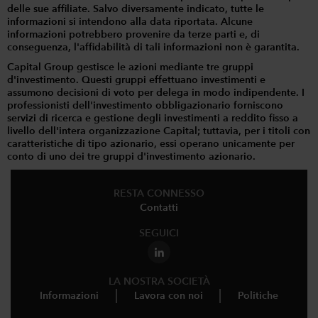
delle sue affiliate. Salvo diversamente indicato, tutte le
informazioni si intendono alla data riportata. Alcune
informazioni potrebbero provenire da terze parti e, di
conseguenza, l'affidabilità di tali informazioni non è garantita.
Capital Group gestisce le azioni mediante tre gruppi
d'investimento. Questi gruppi effettuano investimenti e
assumono decisioni di voto per delega in modo indipendente. I
professionisti dell'investimento obbligazionario forniscono
servizi di ricerca e gestione degli investimenti a reddito fisso a
livello dell'intera organizzazione Capital; tuttavia, per i titoli con
caratteristiche di tipo azionario, essi operano unicamente per
conto di uno dei tre gruppi d'investimento azionario.
RESTA CONNESSO
Contatti
SEGUICI
LA NOSTRA SOCIETÀ
Informazioni
Lavora con noi
Politiche