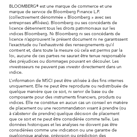
BLOOMBERG® est une marque de commerce et une
marque de service de Bloomberg Finance L.P.
(collectivement dénommée « Bloomberg » avec ses
entreprises affiliées). Bloomberg ou ses concédants de
licence détiennent tous les droits patrimoniaux sur les
indices Bloomberg. Ni Bloomberg ni ses concédants de
licence n’approuvent le présent document ni ne garantissent
l’exactitude ou l’exhaustivité des renseignements qu’il
contient et, dans toute la mesure où cela est permis par la
loi, aucune de ces parties ne saurait être tenue responsable
des préjudices ou dommages pouvant en découler. Les
investisseurs ne peuvent pas investir directement dans un
indice.
L’information de MSCI peut être utilisée à des fins internes
uniquement. Elle ne peut être reproduite ou redistribuée de
quelque manière que ce soit, ni servir de base ou de
composante pour des instruments financiers, produits ou
indices. Elle ne constitue en aucun cas un conseil en matière
de placement ou une recommandation visant à prendre (ou
à s’abstenir de prendre) quelque décision de placement
que ce soit et ne peut être considérée comme telle. Les
données historiques et les analyses ne doivent pas être
considérées comme une indication ou une garantie de
quelconque analyse, prévision ou prédiction des