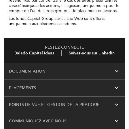
revenu fixe; par contre, dans le cas des titres présentant les
caractéristiques des actions, ils agissent uniquement pour le
compte de l’un des trois groupes de placement en actions.
Les fonds Capital Group sur ce site Web sont offerts
uniquement aux résidents canadiens.
RESTEZ CONNECTÉ
Balado Capital Ideas
Suivez-nous sur LinkedIn
expand_more
DOCUMENTATION
expand_more
PLACEMENTS
expand_more
POINTS DE VUE ET GESTION DE LA PRATIQUE
expand_more
COMMUNIQUEZ AVEC NOUS