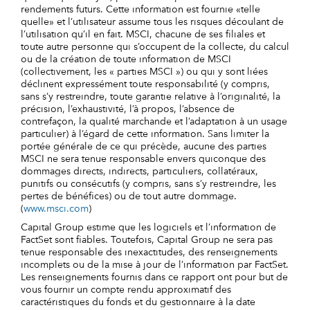
rendements futurs. Cette information est fournie «telle
quelle» et l’utilisateur assume tous les risques découlant de
l’utilisation qu’il en fait. MSCI, chacune de ses filiales et
toute autre personne qui s’occupent de la collecte, du calcul
ou de la création de toute information de MSCI
(collectivement, les « parties MSCI ») ou qui y sont liées
déclinent expressément toute responsabilité (y compris,
sans s’y restreindre, toute garantie relative à l’originalité, la
précision, l’exhaustivité, l’à propos, l’absence de
contrefaçon, la qualité marchande et l’adaptation à un usage
particulier) à l’égard de cette information. Sans limiter la
portée générale de ce qui précède, aucune des parties
MSCI ne sera tenue responsable envers quiconque des
dommages directs, indirects, particuliers, collatéraux,
punitifs ou consécutifs (y compris, sans s’y restreindre, les
pertes de bénéfices) ou de tout autre dommage.
(
www.msci.com
)
Capital Group estime que les logiciels et l’information de
FactSet sont fiables. Toutefois, Capital Group ne sera pas
tenue responsable des inexactitudes, des renseignements
incomplets ou de la mise à jour de l’information par FactSet.
Les renseignements fournis dans ce rapport ont pour but de
vous fournir un compte rendu approximatif des
caractéristiques du fonds et du gestionnaire à la date