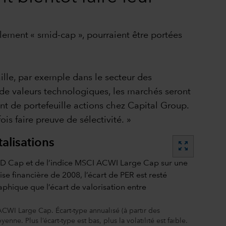
lement « smid-cap », pourraient être portées
aille, par exemple dans le secteur des
de valeurs technologiques, les marchés seront
nt de portefeuille actions chez Capital Group.
is faire preuve de sélectivité. »
alisations
zoom_out_map
CWI Large Cap. Écart-type annualisé (à partir des
e. Plus l’écart-type est bas, plus la volatilité est faible.