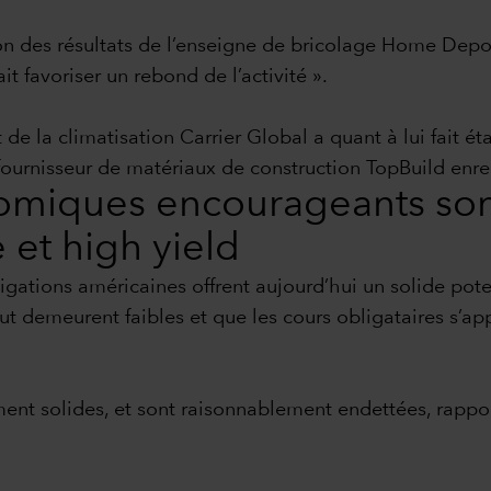
on des résultats de l’enseigne de bricolage Home Dep
it favoriser un rebond de l’activité ».
t de la climatisation Carrier Global a quant à lui fait é
fournisseur de matériaux de construction TopBuild enre
nomiques encourageants son
 et high yield
bligations américaines offrent aujourd’hui un solide po
t demeurent faibles et que les cours obligataires s’app
ement solides, et sont raisonnablement endettées, rap