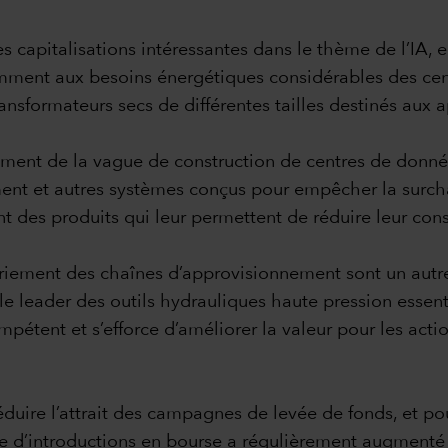
apitalisations intéressantes dans le thème de l’IA, en 
amment aux besoins énergétiques considérables des cen
sformateurs secs de différentes tailles destinés aux 
ent de la vague de construction de centres de données,
ement et autres systèmes conçus pour empêcher la surcha
t des produits qui leur permettent de réduire leur cons
patriement des chaînes d’approvisionnement sont un autr
 leader des outils hydrauliques haute pression essenti
pétent et s’efforce d’améliorer la valeur pour les actio
réduire l’attrait des campagnes de levée de fonds, et p
mbre d’introductions en bourse a régulièrement augmenté