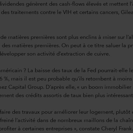
ividendes génèrent des cash-flows élevés et mettent l’a
te des traitements contre le VIH et certains cancers, G
de matières premières sont plus enclins à miser sur l’al
 des matières premières. On peut à ce titre saluer la p
évelopper son activité d’extraction de cuivre.
méricain ? La baisse des taux de la Fed pourrait-elle l
 6 %, mais il est peu probable qu’ils retombent à moi
chez Capital Group. D’après elle, « un boom immobilie
ement des crédits assortis de taux bien plus intéressan
 à faire des travaux pour améliorer leur logement, plut
 freiné l’activité dans de nombreux maillons de la chaî
ofiter à certaines entreprises », constate Cheryl Frank