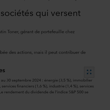
 sociétés qui versent
tin Toner, gérant de portefeuille chez
ée des actions, mais il peut contribuer de
es
zoom_out_map