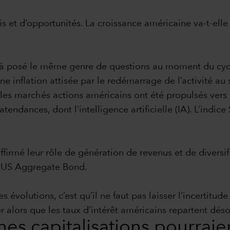
fis et d’opportunités. La croissance américaine va-t-elle
déjà posé le même genre de questions au moment du cy
e inflation attisée par le redémarrage de l’activité au so
é, les marchés actions américains ont été propulsés v
endances, dont l’intelligence artificielle (IA). L’indic
ffirmé leur rôle de génération de revenus et de diversi
g US Aggregate Bond.
s évolutions, c’est qu’il ne faut pas laisser l’incertitud
r alors que les taux d’intérêt américains repartent déso
es capitalisations pourraien