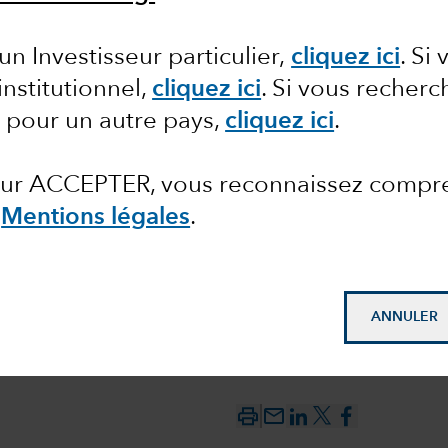
’intérêt
un Investisseur particulier,
cliquez ici
.
Si 
institutionnel,
cliquez ici
. Si vous recher
les
 pour un autre pays,
cliquez ici
.
 sur ACCEPTER, vous reconnaissez compr
s
Mentions légales
.
ANNULER
mail_outline