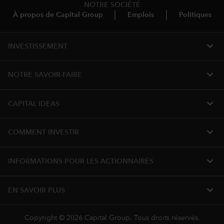
NOTRE SOCIÉTÉ
À propos de Capital Group
Emplois
Politiques
expand_more
INVESTISSEMENT
expand_more
NOTRE SAVOIR-FAIRE
expand_more
CAPITAL IDEAS
expand_more
COMMENT INVESTIR
expand_more
INFORMATIONS POUR LES ACTIONNAIRES
expand_more
EN SAVOIR PLUS
Copyright © 2026 Capital Group. Tous droits réservés.