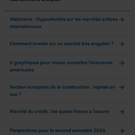
arrow_forward
Webinaire : Opportunités sur les marchés actions
internationaux
arrow_forward
Comment investir sur un marché très singulier ?
arrow_forward
6 graphiques pour mieux connaître l’économie
américaine
arrow_forward
Secteur européen de la construction : reprise en
vue ?
arrow_forward
Marché du crédit : les quatre forces à l’œuvre
arrow_forward
Perspectives pour le second semestre 2026