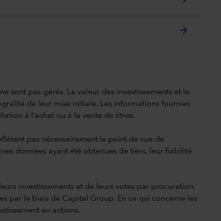
arrow_forward
i ne sont pas gérés. La valeur des investissements et le
gralité de leur mise initiale. Les informations fournies
ation à l’achat ou à la vente de titres.
reflètent pas nécessairement le point de vue de
ines données ayant été obtenues de tiers, leur fiabilité
leurs investissements et de leurs votes par procuration.
res par le biais de Capital Group. En ce qui concerne les
estissement en actions.