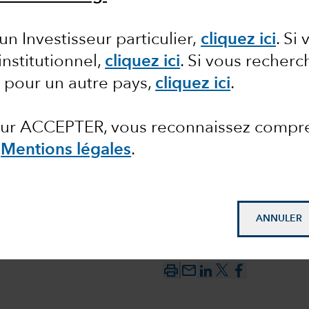
olitique
un Investisseur particulier,
cliquez ici
.
Si 
institutionnel,
cliquez ici
. Si vous recher
icaines
 pour un autre pays,
cliquez ici
.
 sur ACCEPTER, vous reconnaissez compr
s
Mentions légales
.
ANNULER
mail_outline