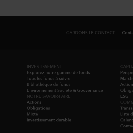
GARDONS LE CONTACT
Conta
INVESTISSEMENT
CAPIT
Explorez notre gamme de fonds
Perspe
Tous les fonds à suivre
March
Bibliothèque de fonds
Action
Environnement Société & Gouvernance​
Obliga
NOTRE SAVOIR-FAIRE
ESG
Actions
COMM
Obligations
Transa
Mixte
Liste 
Investissement durable
Calend
Conta