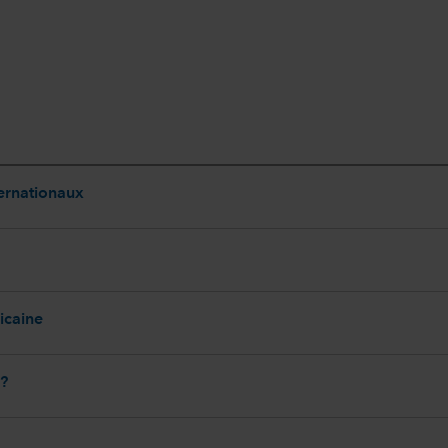
ternationaux
icaine
 ?