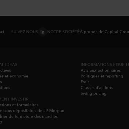
ct
SUIVEZ-NOUS
NOTRE SOCIÉTÉ
À propos de Capital Gro
AL IDEAS
INFORMATIONS POUR L
ctives
Avis aux actionnaires
és et économie
Politiques et reporting
s
Frais
tions
Classes d’actions
Swing pricing​
ENT INVESTIR
ctions et formulaires
de sous-dépositaires de JP Morgan
rier de fermeture des marchés
ct