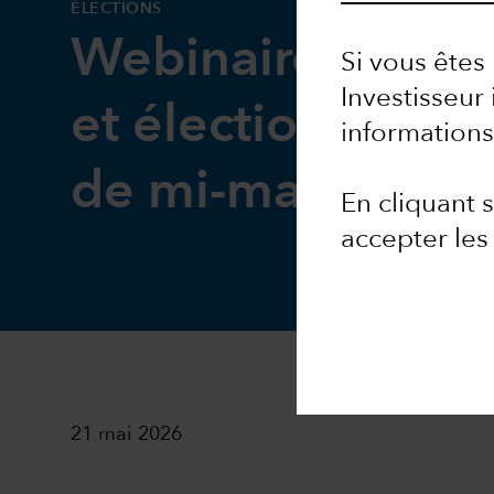
ÉLECTIONS
Webinaire : géop
Si vous êtes 
Investisseur 
et élections amér
informations
de mi-mandat
En cliquant
accepter le
21 mai 2026