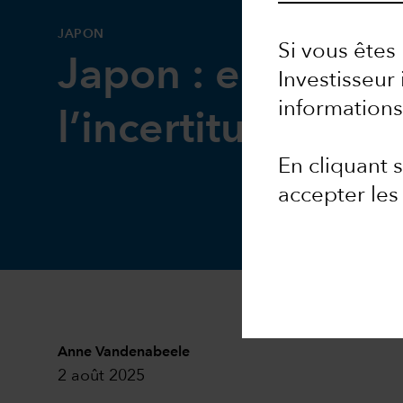
JAPON
Si vous êtes 
Japon : encore d
Investisseur 
informations
l’incertitude
En cliquant
accepter le
Anne Vandenabeele
2 août 2025