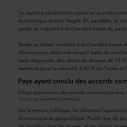
Le Japon a récemment conclu un accord commerci
économique encore fragile. En parallèle, la coa
perdu sa majorité à la chambre haute du parle
Après un échec similaire à la chambre basse en 
démissionne, alors même qu’il vient de conclu
nous disposons, des droits de douane de 15 % s
resteront pour le moment à 50 % sur l’acier et 
Pays ayant conclu des accords com
Source : gouvernement américain.
Sur le terrain politique, les électeurs japonais
économique et géopolitique. Plutôt que de prop
1
de l’emploi chez les jeunes
et les moins jeunes