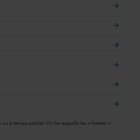
arrow_forward
arrow_forward
arrow_forward
arrow_forward
arrow_forward
arrow_forward
u à temps partiel. On les appelle les « freeter ».