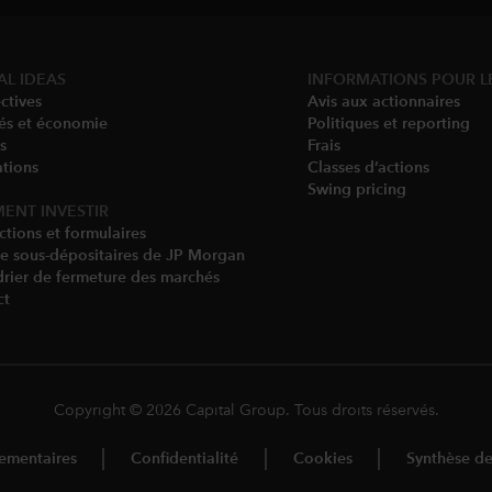
AL IDEAS
INFORMATIONS POUR L
ctives
Avis aux actionnaires
és et économie
Politiques et reporting
s
Frais
tions
Classes d’actions
Swing pricing​
ENT INVESTIR
ctions et formulaires
de sous-dépositaires de JP Morgan
rier de fermeture des marchés
ct
Copyright © 2026 Capital Group. Tous droits réservés.
lementaires
Confidentialité
Cookies
Synthèse des