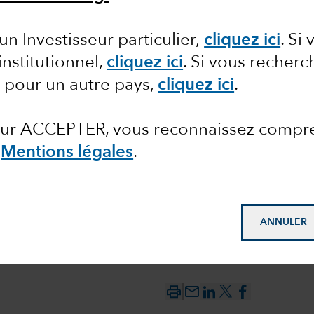
un Investisseur particulier,
cliquez ici
.
Si 
e
institutionnel,
cliquez ici
. Si vous recher
 pour un autre pays,
cliquez ici
.
 sur ACCEPTER, vous reconnaissez compr
s
Mentions légales
.
ANNULER
mail_outline