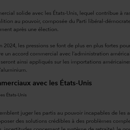
al solide avec les États-Unis, lequel contribue à rass
lition au pouvoir, composée du Parti libéral-démocrate (
ment après une élection.
2024, les pressions se font de plus en plus fortes pou
re un accord commercial avec l’administration américai
eront ainsi appliqués sur les importations américaines
l’aluminium.
merciaux avec les États-Unis
 semblent juger les partis au pouvoir incapables de les 
oser des solutions crédibles à des problèmes complexes
, incertitudes concernant le système de retraite), le 