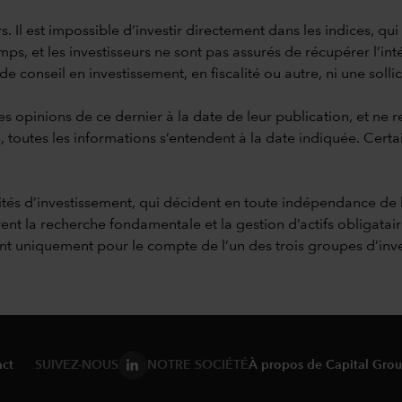
s. Il est impossible d’investir directement dans les indices, qu
s, et les investisseurs ne sont pas assurés de récupérer l’inté
conseil en investissement, en fiscalité ou autre, ni une sollicit
es opinions de ce dernier à la date de leur publication, et ne 
, toutes les informations s’entendent à la date indiquée. Certa
tités d’investissement, qui décident en toute indépendance de 
ent la recherche fondamentale et la gestion d’actifs obligatai
ssent uniquement pour le compte de l’un des trois groupes d’inv
ct
SUIVEZ-NOUS
NOTRE SOCIÉTÉ
À propos de Capital Gro