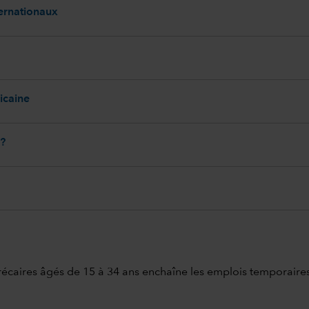
ternationaux
icaine
 ?
écaires âgés de 15 à 34 ans enchaîne les emplois temporaires o