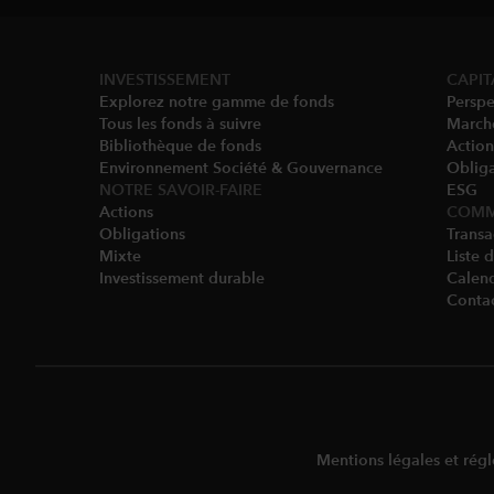
INVESTISSEMENT
CAPIT
Explorez notre gamme de fonds
Perspe
Tous les fonds à suivre
March
Bibliothèque de fonds
Action
Environnement Société & Gouvernance​
Obliga
NOTRE SAVOIR-FAIRE
ESG
Actions
COMM
Obligations
Transa
Mixte
Liste 
Investissement durable
Calend
Conta
Mentions légales et rég