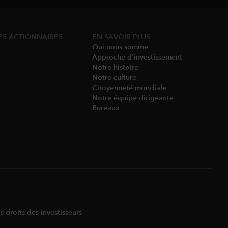
ES ACTIONNAIRES
EN SAVOIR PLUS
Qui nous somme​
Approche d’investissement
Notre histoire​
Notre culture
Citoyenneté mondiale
Notre équipe dirigeante​
Bureaux​
 droits des investisseurs