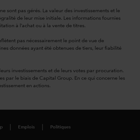
i ne sont pas gérés. La valeur des investissements et le
gralité de leur mise initiale. Les informations fournies
ation à l’achat ou à la vente de titres.
reflètent pas nécessairement le point de vue de
ines données ayant été obtenues de tiers, leur fiabilité
leurs investissements et de leurs votes par procuration.
res par le biais de Capital Group. En ce qui concerne les
estissement en actions.
up
Emplois
Politiques