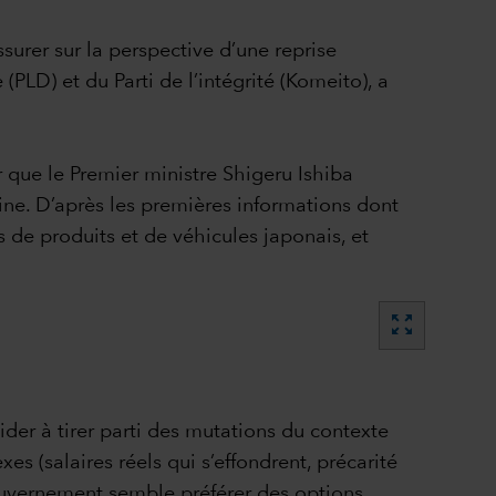
urer sur la perspective d’une reprise
PLD) et du Parti de l’intégrité (Komeito), a
r que le Premier ministre Shigeru Ishiba
ne. D’après les premières informations dont
 de produits et de véhicules japonais, et
zoom_out_map
aider à tirer parti des mutations du contexte
 (salaires réels qui s’effondrent, précarité
gouvernement semble préférer des options