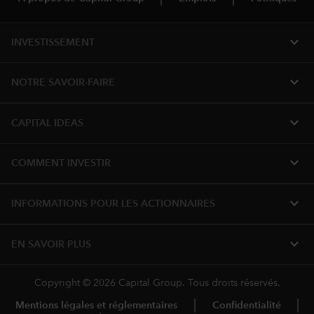
expand_more
INVESTISSEMENT
expand_more
NOTRE SAVOIR-FAIRE
expand_more
CAPITAL IDEAS
expand_more
COMMENT INVESTIR
expand_more
INFORMATIONS POUR LES ACTIONNAIRES
expand_more
EN SAVOIR PLUS
Copyright © 2026 Capital Group. Tous droits réservés.
Mentions légales et réglementaires
Confidentialité