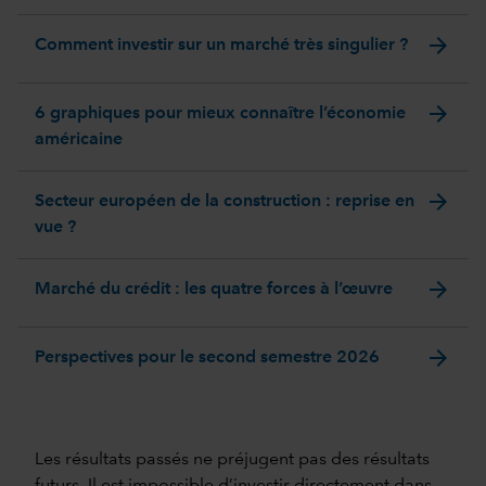
arrow_forward
Comment investir sur un marché très singulier ?
arrow_forward
6 graphiques pour mieux connaître l’économie
américaine
arrow_forward
Secteur européen de la construction : reprise en
vue ?
arrow_forward
Marché du crédit : les quatre forces à l’œuvre
arrow_forward
Perspectives pour le second semestre 2026
Les résultats passés ne préjugent pas des résultats
futurs. Il est impossible d’investir directement dans