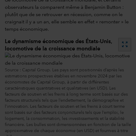
de locomotive de la croissance mondiale, et certains
observateurs la comparent même à Benjamin Button :
plutôt que de se retrouver en récession, comme on le
craignait il y a un an, elle semble en effet « remonter » le
temps économique.
Le dynamisme économique des États-Unis,
zoom_out_map
locomotive de la croissance mondiale
Source : Capital Group. Les pays sont positionnés d’après les
estimations prospectives établies en novembre 2024 par les
économistes de Capital Group, à partir de différentes
caractéristiques quantitatives et qualitatives (en USD). Les
facteurs de soutien et les freins à long terme sont basés sur des
facteurs structurels tels que l’endettement, la démographie et
l’innovation. Les facteurs de soutien et les freins à court terme
sont basés sur des facteurs conjoncturels tels que l’emploi, le
logement, la consommation, les investissements et la stabilité
financière. Les bulles sont dimensionnées en fonction de la taille
approximative de chaque économie (en USD) et fournies à titre