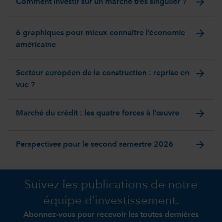
arrow_forward
Comment investir sur un marché très singulier ?
arrow_forward
6 graphiques pour mieux connaître l’économie
américaine
arrow_forward
Secteur européen de la construction : reprise en
vue ?
arrow_forward
Marché du crédit : les quatre forces à l’œuvre
arrow_forward
Perspectives pour le second semestre 2026
Suivez les publications de notre
équipe d’investissement.
Abonnez-vous pour recevoir les toutes dernières