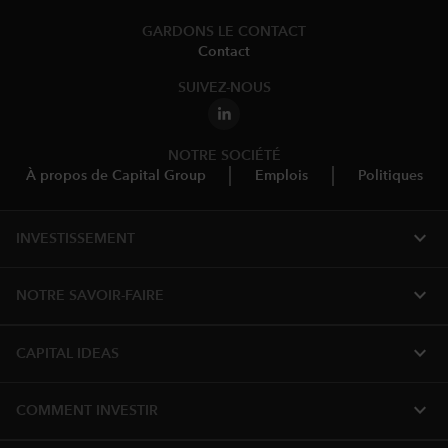
GARDONS LE CONTACT
Contact
SUIVEZ-NOUS
NOTRE SOCIÉTÉ
À propos de Capital Group
Emplois
Politiques
expand_more
INVESTISSEMENT
expand_more
NOTRE SAVOIR-FAIRE
expand_more
CAPITAL IDEAS
expand_more
COMMENT INVESTIR