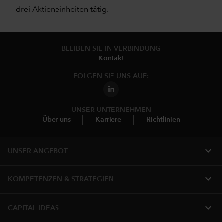
drei Aktieneinheiten tätig.
BLEIBEN SIE IN VERBINDUNG
Kontakt
FOLGEN SIE UNS AUF:
UNSER UNTERNEHMEN
Über uns
Karriere
Richtlinien
expand_more
UNSER ANGEBOT
expand_more
KOMPETENZEN & STRATEGIEN
expand_more
CAPITAL IDEAS