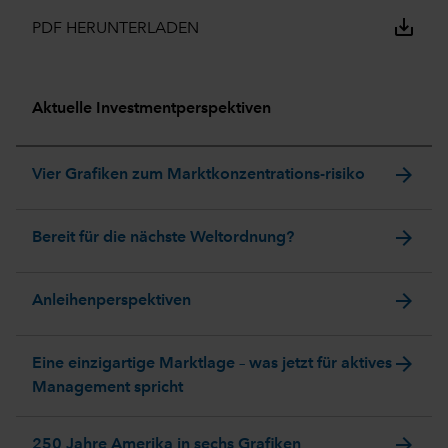
save_alt
PDF HERUNTERLADEN
Aktuelle Investmentperspektiven
arrow_forward
Vier Grafiken zum Marktkonzentrations-risiko
arrow_forward
Bereit für die nächste Weltordnung?
arrow_forward
Anleihenperspektiven
arrow_forward
Eine einzigartige Marktlage – was jetzt für aktives
Management spricht
arrow_forward
250 Jahre Amerika in sechs Grafiken