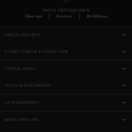
UNSER UNTERNEHMEN
Über uns
Karriere
Richtlinien
expand_more
UNSER ANGEBOT
expand_more
KOMPETENZEN & STRATEGIEN
expand_more
CAPITAL IDEAS
expand_more
TOOLS & DOKUMENTE
expand_more
AKTIONÄRSINFO
expand_more
MEHR ÜBER UNS