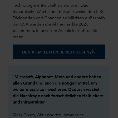
Technologie entwickelt sich enorm. Das
dynamische Wachstum, beispielsweise durch KI,
Dividenden und Chancen an Märkten außerhalb
der USA werden die Aktienmärkte 2026
bestimmen. In unserem Ausblick erfahren Sie
mehr.
save_alt
DEN KOMPLETTEN BERICHT LESEN
"Microsoft, Alphabet, Meta und andere haben
allen Grund und auch die nötigen Mittel, um
weiter massiv zu investieren. Dadurch wächst
die Nachfrage nach fortschrittlichen Halbleitern
und Infrastruktur."
Mark Casey, Aktienportfoliomanager