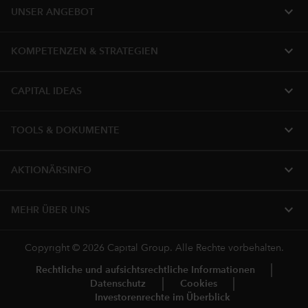
expand_more
UNSER ANGEBOT
expand_more
KOMPETENZEN & STRATEGIEN
expand_more
CAPITAL IDEAS
expand_more
TOOLS & DOKUMENTE
expand_more
AKTIONÄRSINFO
expand_more
MEHR ÜBER UNS
Copyright © 2026 Capital Group. Alle Rechte vorbehalten.
Rechtliche und aufsichtsrechtliche Informationen
Datenschutz
Cookies
Investorenrechte im Überblick