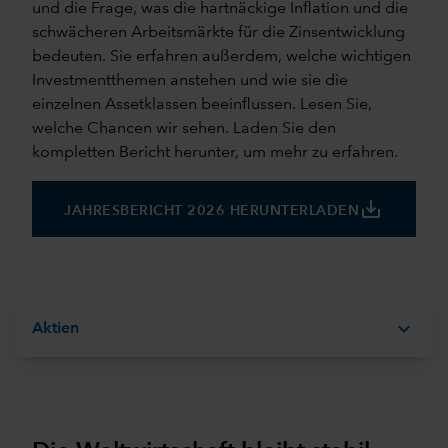
und die Frage, was die hartnäckige Inflation und die
schwächeren Arbeitsmärkte für die Zinsentwicklung
bedeuten. Sie erfahren außerdem, welche wichtigen
Investmentthemen anstehen und wie sie die
einzelnen Assetklassen beeinflussen. Lesen Sie,
welche Chancen wir sehen. Laden Sie den
kompletten Bericht herunter, um mehr zu erfahren.
save_alt
JAHRESBERICHT 2026 HERUNTERLADEN
expand_more
Aktien