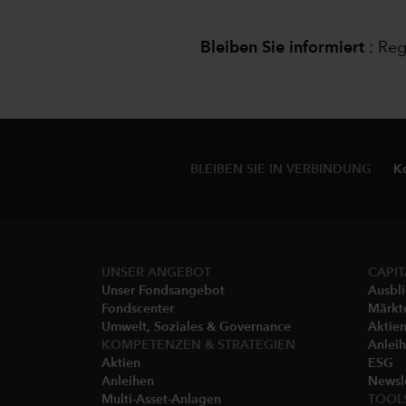
Bleiben Sie informiert
:
Reg
BLEIBEN SIE IN VERBINDUNG
K
UNSER ANGEBOT
CAPIT
Unser Fondsangebot
Ausbl
Fondscenter
Märkt
Umwelt, Soziales & Governance
Aktie
KOMPETENZEN & STRATEGIEN
Anlei
Aktien
ESG
Anleihen
Newsl
Multi-Asset-Anlagen
TOOL