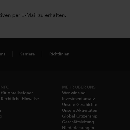
iven per E-Mail zu erhalten.
uns
Karriere
Richtlinien
INFO
MEHR ÜBER UNS
 für Anteilseigner
Wer wir sind
& Rechtliche Hinweise
Investmentansatz
Unsere Geschichte
n
Unsere Aktivitäten
​
Global Citizenship
Geschäftsleitung
Niederlassungen​