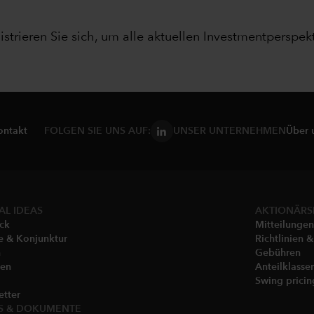
istrieren Sie sich, um alle aktuellen Investmentperspekt
ontakt
FOLGEN SIE UNS AUF:
UNSER UNTERNEHMEN
Über 
AL IDEAS
AKTIONÄRS
ick
Mitteilungen
e & Konjunktur
Richtlinien 
n
Gebühren
hen
Anteilklasse
Swing pricing
etter
S & DOKUMENTE