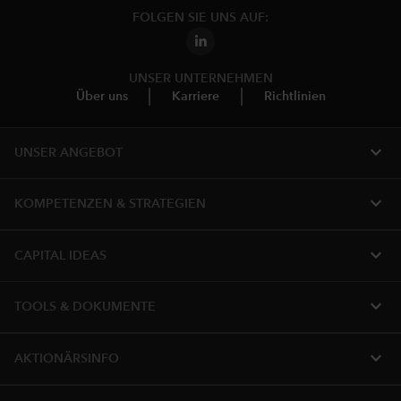
FOLGEN SIE UNS AUF:
UNSER UNTERNEHMEN
Über uns
Karriere
Richtlinien
expand_more
UNSER ANGEBOT
expand_more
KOMPETENZEN & STRATEGIEN
expand_more
CAPITAL IDEAS
expand_more
TOOLS & DOKUMENTE
expand_more
AKTIONÄRSINFO