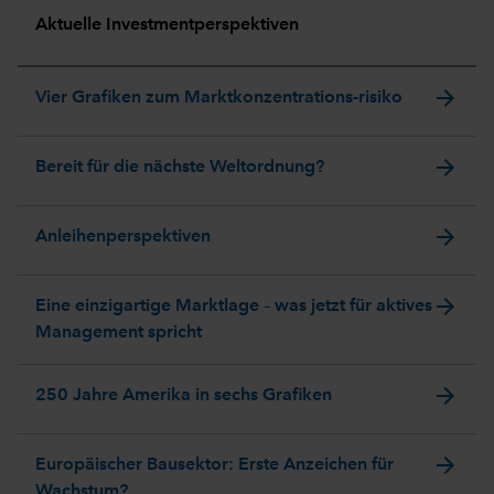
Aktuelle Investmentperspektiven
arrow_forward
Vier Grafiken zum Marktkonzentrations-risiko
arrow_forward
Bereit für die nächste Weltordnung?
arrow_forward
Anleihenperspektiven
arrow_forward
Eine einzigartige Marktlage – was jetzt für aktives
Management spricht
arrow_forward
250 Jahre Amerika in sechs Grafiken
arrow_forward
Europäischer Bausektor: Erste Anzeichen für
Wachstum?