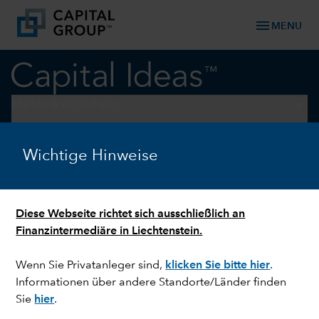
menu
MENU
keyboard_arrow_down
Märkte & Wirtschaft
WAHLEN
Wichtige Hinweise
Webinar: Die Weltpolitik und
die Zwischenwahlen in den
Diese Webseite richtet sich ausschließlich an
USA
Finanzintermediäre in Liechtenstein.
Wenn Sie Privatanleger sind,
klicken Sie bitte hier
.
Informationen über andere Standorte/Länder finden
Sie
hier
.