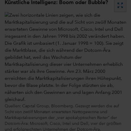
Künstliche Intelligenz: Boom oder Bubble?
zoom_out_map
Quellen: Capital Group, Bloomberg. Gezeigt werden die auf
Sicht von zwölf Monaten erwarteten Nettogewinne und
Marktkapitalisierungen der „vier apokalyptischen Reiter“ der
Dotcom-Ära: Microsoft, Cisco, Intel und Dell, vier der größten
und erfolgreichsten Unternehmen der Dotcom-Ära.