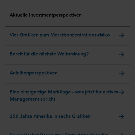
Aktuelle Investmentperspektiven
arrow_forward
Vier Grafiken zum Marktkonzentrations-risiko
arrow_forward
Bereit für die nächste Weltordnung?
arrow_forward
Anleihenperspektiven
arrow_forward
Eine einzigartige Marktlage – was jetzt für aktives
Management spricht
arrow_forward
250 Jahre Amerika in sechs Grafiken