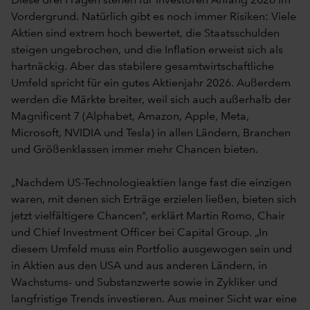
Diese drei Fragen stehen für Investoren Anfang 2026 im
Vordergrund. Natürlich gibt es noch immer Risiken: Viele
Aktien sind extrem hoch bewertet, die Staatsschulden
steigen ungebrochen, und die Inflation erweist sich als
hartnäckig. Aber das stabilere gesamtwirtschaftliche
Umfeld spricht für ein gutes Aktienjahr 2026. Außerdem
werden die Märkte breiter, weil sich auch außerhalb der
Magnificent 7 (Alphabet, Amazon, Apple, Meta,
Microsoft, NVIDIA und Tesla) in allen Ländern, Branchen
und Größenklassen immer mehr Chancen bieten.
„Nachdem US-Technologieaktien lange fast die einzigen
waren, mit denen sich Erträge erzielen ließen, bieten sich
jetzt vielfältigere Chancen“, erklärt Martin Romo, Chair
und Chief Investment Officer bei Capital Group. „In
diesem Umfeld muss ein Portfolio ausgewogen sein und
in Aktien aus den USA und aus anderen Ländern, in
Wachstums- und Substanzwerte sowie in Zykliker und
langfristige Trends investieren. Aus meiner Sicht war eine