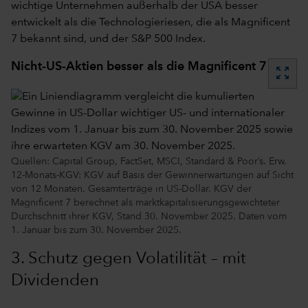
wichtige Unternehmen außerhalb der USA besser
entwickelt als die Technologieriesen, die als Magnificent
7 bekannt sind, und der S&P 500 Index.
Nicht-US-Aktien besser als die Magnificent 7
zoom_out_map
Quellen: Capital Group, FactSet, MSCI, Standard & Poor’s. Erw.
12-Monats-KGV: KGV auf Basis der Gewinnerwartungen auf Sicht
von 12 Monaten. Gesamterträge in US-Dollar. KGV der
Magnificent 7 berechnet als marktkapitalisierungsgewichteter
Durchschnitt ihrer KGV, Stand 30. November 2025. Daten vom
1. Januar bis zum 30. November 2025.
3. Schutz gegen Volatilität – mit
Dividenden