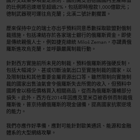
國外交政策多項堅定原則：國防開支佔德國國內生產總值
的比例將迅速增至超過2%，包括即時撥款1,000億歐元；
德制武器現可運往烏克蘭；北溪二號計劃擱置。
歷來保持中立的瑞士亦出乎預料同意悉數採取歐盟對俄制
裁措施，包括凍結存於各家瑞士銀行的俄羅斯資金。即使
是傳統親俄人士，例如捷克總統 Miloš Zeman，亦譴責俄
羅斯進攻烏克蘭，並呼籲嚴厲制裁行動。
針對西方實施前所未見的制裁，預料俄羅斯將強硬反制，
包括大幅減少、甚或切斷油氣出口至實施制裁的國家，以
及限制鈦和其他重要金屬資源出口等。雖然限制向實施制
裁的國家出售油氣會令俄羅斯失去所需的收入，但預料中
國將會以極低價格買入相關商品，從而為俄羅斯彌補部分
損失。此外，西方在2014年因應克里米亞被吞併而制裁俄
羅斯後，普京持續俄羅斯的現金儲備，提高國家抗禦逆境
的能力。
我們亦應作好準備，應對可能針對歐美通訊、能源和金融
體系的大型網絡攻擊。