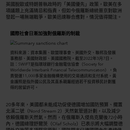
英國脫歐或特朗普執政時的「美國優先」政策，歐美在多
項議題上充滿猜忌和指責，但如今俄羅斯總統普京對歐洲
發起一場無端戰爭，歐美迅速聯合應對，情況值得關注。
國際社會日漸加強對俄羅斯的制裁
資料來源：資本集團、歐盟理事會、英國外交、聯邦及發展
事務部、美國財政部、美國國務院。截至2022年3月7日。
註：SWIFT是指環球銀行金融電信協會（Society for
Worldwide Interbank Financial Telecommunication），負
責營運11,000多家金融機構使用的交易通訊和支付系統。黃
金護照是指外國公民及其直系親屬經過若干投資移民計劃獲
得的居留許可。
20多年來，美國都未能成功促使德國增加國防預算、擱置
北溪二號（Nord Stream 2）天然氣管道計劃，以及減少
依賴俄羅斯天然氣。然而，在俄羅斯入侵烏克蘭後72小時
內，德國總理舒爾茨（Olaf Scholz）已表示將大幅調整德