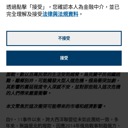
透過點擊「接受」，您確認本人為金融中介，並已
完全理解及接受
法律與法規資料
。
John Emerson
副主席
不接受
2022年3月3日
接受
俄羅斯揮軍入侵烏克蘭，發動歐洲數十年來最大規模的地
面戰，數以百萬民眾的生活受到威脅。烏克蘭平民相繼逃
難，離鄉別井，可能觸發大型人道危機。俄烏衝突加劇，
其影響的蔓延程度令人深感不安，並對那些陷入這次危機
的人們帶來嚴重衝擊。
本文聚焦於這次衝突可能帶來的市場和經濟影響。
自9・11事件以來，跨大西洋聯盟從未如此團結一致。多
年來，無論是北約撥款、因應2014年俄烏戰事制裁俄方、