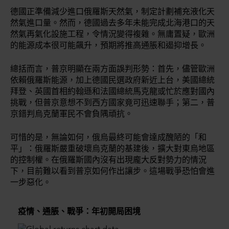
德國正準備減少進口俄羅斯天然氣，制定計劃補充液化天
然氣進口量。然而，德國過去多年未能完成北海港口的天
然氣再氣化設施工程，令情況變得複雜。無庸置疑，歐洲
的能源成本很可能飆升，預期將推高通脹和遏抑增長。
總括而言，普京明顯在兩方面誤判形勢：首先，儘管歐洲
依賴俄羅斯能源，加上德國民選政府新近上台，美國總統
拜登、英國首相約翰遜和法國總統馬克龍或忙於應對國內
挑戰，但普京意想不到西方國家竟可迅速聯手；第二，普
京錯判烏克蘭軍民不會負隅頑抗。
可惜的是，無論如何，俄烏最終可能會達成醜陋的「和
平」：俄羅斯嚴重破壞烏克蘭的基建後，擴大對東烏地區
的控制權。在俄羅斯國內沒有出現龐大反對勢力的情況
下，目前難以看到普京如何作出讓步。這場戰爭恐怕會進
一步惡化。
疫情、通脹、戰爭：年初開局困境