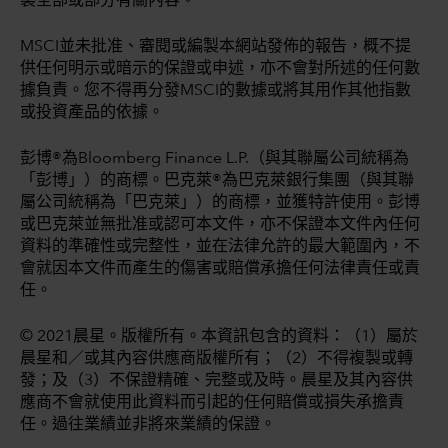
製全部或部分有關內容。
MSCI並未批准、審閱或編製本網站發佈的報告，概不提
供任何明示或暗示的保證或申述，亦不會對所述的任何數
據負責。您不得再分發MSCI的數據或將其用作其他指數
或投資產品的依據。
彭博®為Bloomberg Finance L.P.（與其聯屬公司統稱為
「彭博」）的商標。巴克萊®為巴克萊銀行集團（與其聯
屬公司統稱為「巴克萊」）的商標，並獲特許使用。彭博
或巴克萊並無批准或認可本文件，亦不保證本文件內任何
資料的準確性或完整性，並在法律允許的最大範圍內，不
會就因本文件而產生的傷害或賠償承擔任何法律責任或責
任。
© 2021晨星。版權所有。本資訊包含的資料：（1）屬於
晨星和／或其內容供應商版權所有；（2）不得複製或轉
發；及（3）不保證精確、完整或及時。晨星及其內容供
應商不會就使用此資料而引起的任何賠償或損失承擔責
任。過往業績並非將來業績的保證。