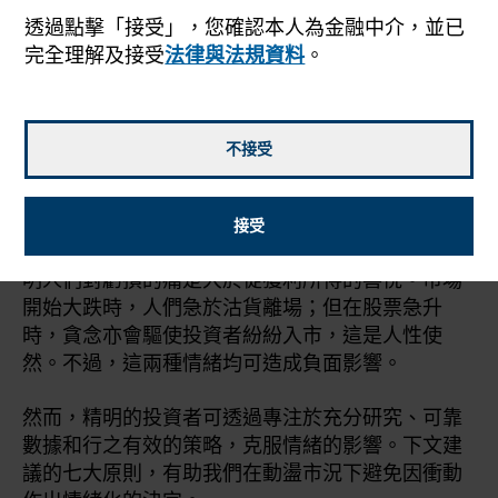
透過點擊「接受」，您確認本人為金融中介，並已
完全理解及接受
法律與法規資料
。
2022年2月11日
不接受
懼怕損失，是人性使然。
諾貝爾獎得主心理學家Daniel Kahneman在其迴避
接受
虧損（loss aversion）的理論闡述了上述觀點，說
明人們對虧損的痛楚大於從獲利所得的喜悅。市場
開始大跌時，人們急於沽貨離場；但在股票急升
時，貪念亦會驅使投資者紛紛入市，這是人性使
然。不過，這兩種情緒均可造成負面影響。
然而，精明的投資者可透過專注於充分研究、可靠
數據和行之有效的策略，克服情緒的影響。下文建
議的七大原則，有助我們在動盪市況下避免因衝動