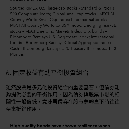
Source: RIMES. U.S. large-cap stocks - Standard & Poor's
500 Composite Index; Global small-cap stocks - MSCI All
Country World Small Cap Index; International stocks –
MSCI All Country World ex USA Index; Emerging markets
stocks – MSCI Emerging Markets Index; U.S. bonds –
Bloomberg Barclays U.S. Aggregate Index; International
bonds – Bloomberg Barclays Global Aggregate Index;
Cash – Bloomberg Barclays U.S. Treasury Bills Index: 1 - 3
Months.
6. 固定收益有助平衡投資組合
雖然股票是多元化投資組合的重要基石，但債券能
夠提供必要的平衡作用，因為債券與股票市場的相
關性一般偏低，意味著債券在股市急轉直下時往往
帶來抵銷作用。
High-quality bonds have shown resilience when