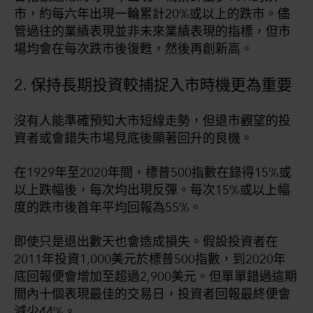
市，約每六年出現一輪累計20%或以上的跌市。儘
管過往的業績表現並非未來業績表現的指標，但市
場均會在每次跌市後復甦，然後再創新高。
2. 保持長期投資較捕捉入市時機更為重要
沒有人能準確預知大市短線走勢，但退市觀望的投
資者或會錯失市場見底後顯著回升的良機。
在1929年至2020年間，標普500指數在錄得15%或
以上跌幅後，每次均出現反彈。每次15%或以上幅
度的跌市後首年平均回報為55%。
即使只是退出數天也會造成損失。假設投資者在
2011年投資1,000美元於標普500指數，到2020年
底回報便會增加至超過2,900美元。但單單錯過這期
間內十個表現最佳的交易日，投資者回報最終便會
減少44%。