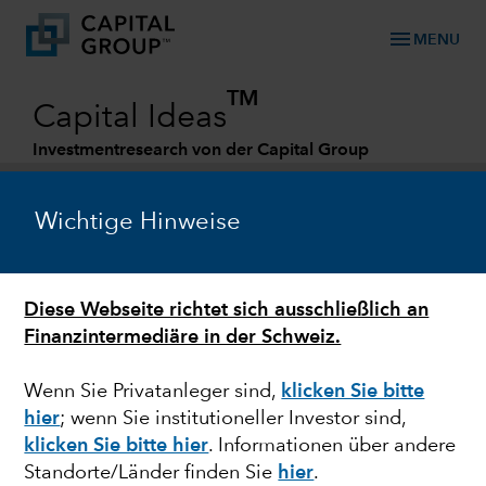
menu
MENU
TM
Capital Ideas
Investmentresearch von der Capital Group
Categories
Wichtige Hinweise
Diese Webseite richtet sich ausschließlich an
Finanzintermediäre in der Schweiz.
Wenn Sie Privatanleger sind,
klicken Sie bitte
hier
; wenn Sie institutioneller Investor sind,
MARKTVOLATILITÄT
klicken Sie bitte hier
. Informationen über andere
Standorte/Länder finden Sie
hier
.
Die