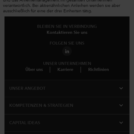
und das Anleihemanagement im gesamten Unternehmen
verantwortlich. Bei aktienähnlichen Anleihen werden sie aber
ausschließlich für eine der drei Einheiten tätig.
BLEIBEN SIE IN VERBINDUNG
Kontaktieren Sie uns
FOLGEN SIE UNS
UNSER UNTERNEHMEN
Über uns
Karriere
Richtlinien
expand_more
UNSER ANGEBOT
expand_more
KOMPETENZEN & STRATEGIEN
expand_more
CAPITAL IDEAS