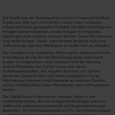
Die Ergebnisse der Vergangenheit sind kein Hinweis auf künftige
Ergebnisse. Man kann nicht direkt in einen Index investieren.
Indizes sind keine gemanagten Produkte. Der Wert und Ertrag von
Anlagen können schwanken, sodass Anleger ihr investiertes
Kapital ganz oder teilweise verlieren können. Diese Informationen
sind weder Anlage-, Steuer- oder sonstige Beratung noch eine
Aufforderung, irgendein Wertpapier zu kaufen oder zu verkaufen.
Die Aussagen einer bestimmten Person geben deren persönliche
Einschätzung am Tag der Veröffentlichung dieses Dokuments
wieder. Sie entsprechen möglicherweise nicht der Meinung
anderer Mitarbeiter von Capital Group oder deren
Tochtergesellschaften. Alle Angaben beziehen sich auf den
genannten Zeitpunkt (falls nicht anders angegeben). Einige
Informationen stammen möglicherweise aus externen Quellen,
und die Verlässlichkeit dieser Informationen kann nicht garantiert
werden.
Die Capital-Group-Unternehmen managen Aktien in drei
Investmenteinheiten, die ihre Anlageentscheidungen autonom
treffen und unabhängig voneinander auf Hauptversammlungen
abstimmen. Die Anleihespezialisten sind für das Anleihenresearch