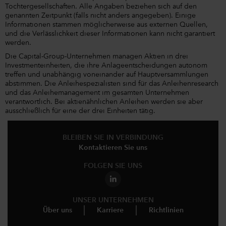
Tochtergesellschaften. Alle Angaben beziehen sich auf den
genannten Zeitpunkt (falls nicht anders angegeben). Einige
Informationen stammen möglicherweise aus externen Quellen,
und die Verlässlichkeit dieser Informationen kann nicht garantiert
werden.
Die Capital-Group-Unternehmen managen Aktien in drei
Investmenteinheiten, die ihre Anlageentscheidungen autonom
treffen und unabhängig voneinander auf Hauptversammlungen
abstimmen. Die Anleihespezialisten sind für das Anleihenresearch
und das Anleihemanagement im gesamten Unternehmen
verantwortlich. Bei aktienähnlichen Anleihen werden sie aber
ausschließlich für eine der drei Einheiten tätig.
BLEIBEN SIE IN VERBINDUNG
Kontaktieren Sie uns
FOLGEN SIE UNS
UNSER UNTERNEHMEN
Über uns
Karriere
Richtlinien