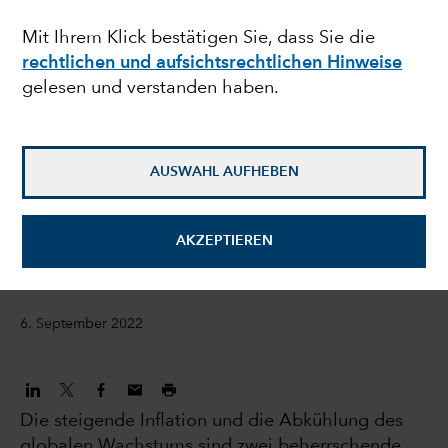
lassen auf den
Mit Ihrem Klick bestätigen Sie, dass Sie die
rechtlichen und aufsichtsrechtlichen Hinweise
Anleihemärkten
gelesen und verstanden haben.
allmählich wieder
Normalität einkehren
AUSWAHL AUFHEBEN
Mike Gitlin
AKZEPTIEREN
President und CEO
6. September 2022
Die steigende Inflation und die Abkühlung des
globalen Wachstums sind zwei beherrschende