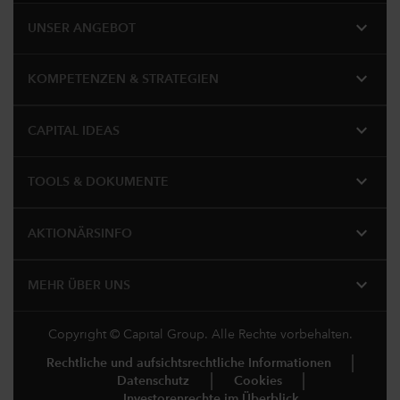
expand_more
UNSER ANGEBOT
expand_more
KOMPETENZEN & STRATEGIEN
expand_more
CAPITAL IDEAS
expand_more
TOOLS & DOKUMENTE
expand_more
AKTIONÄRSINFO
expand_more
MEHR ÜBER UNS
Copyright © Capital Group. Alle Rechte vorbehalten.
Rechtliche und aufsichtsrechtliche Informationen
Datenschutz
Cookies
Investorenrechte im Überblick