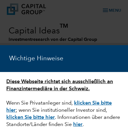
menu
MENU
TM
Capital Ideas
Investmentresearch von der Capital Group
Categories
Wichtige Hinweise
Diese Webseite richtet sich ausschließlich an
Finanzintermediäre in der Schweiz.
Wenn Sie Privatanleger sind,
klicken Sie bitte
hier
; wenn Sie institutioneller Investor sind,
ANLEIHEN
klicken Sie bitte hier
. Informationen über andere
Standorte/Länder finden Sie
hier
.
Steigende Zinsen