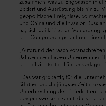
zusammen, was zu Engpässen in all
Bedarf und Ausrüstung bis hin zu 
geopolitische Ereignisse. So mach
und China und die Invasion Russland
ist, sich bei kritischen Versorgungs
und Computerchips, auf nur einen L
„Aufgrund der rasch voranschreiten
Jahrzehnten haben Unternehmen ihr
und effizientesten Länder verlagert
„Das war großartig für die Untern
fährt er fort. „In jüngster Zeit muss
Unterbrechung der Lieferketten ech
beispielsweise erkannt, dass es bei
ist. Das gleiche gilt meiner Meinun