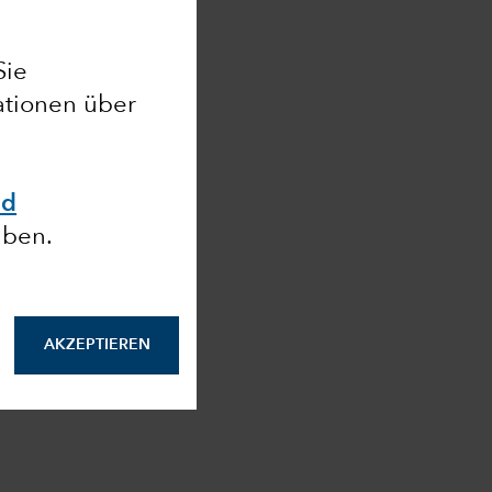
Sie
ationen über
nd
aben.
AKZEPTIEREN