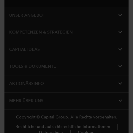
expand_more
UNSER ANGEBOT
expand_more
KOMPETENZEN & STRATEGIEN
expand_more
CAPITAL IDEAS
expand_more
TOOLS & DOKUMENTE
expand_more
AKTIONÄRSINFO
expand_more
MEHR ÜBER UNS
Copyright © Capital Group. Alle Rechte vorbehalten.
Rechtliche und aufsichtsrechtliche Informationen
Datenschutz
Cookies