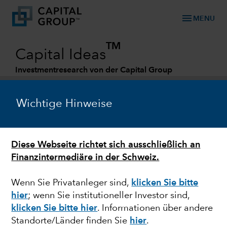
menu
MENU
TM
Capital Ideas
Investmentresearch von der Capital Group
Categories
Wichtige Hinweise
Diese Webseite richtet sich ausschließlich an
Finanzintermediäre in der Schweiz.
Wenn Sie Privatanleger sind,
klicken Sie bitte
hier
; wenn Sie institutioneller Investor sind,
ANLEIHEN
klicken Sie bitte hier
. Informationen über andere
Standorte/Länder finden Sie
hier
.
Anleihen bei der