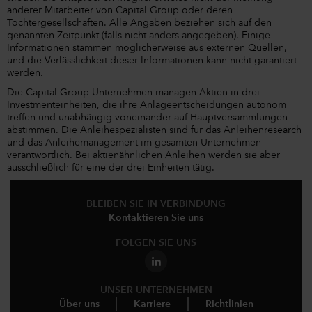
anderer Mitarbeiter von Capital Group oder deren
Tochtergesellschaften. Alle Angaben beziehen sich auf den
genannten Zeitpunkt (falls nicht anders angegeben). Einige
Informationen stammen möglicherweise aus externen Quellen,
und die Verlässlichkeit dieser Informationen kann nicht garantiert
werden.
Die Capital-Group-Unternehmen managen Aktien in drei
Investmenteinheiten, die ihre Anlageentscheidungen autonom
treffen und unabhängig voneinander auf Hauptversammlungen
abstimmen. Die Anleihespezialisten sind für das Anleihenresearch
und das Anleihemanagement im gesamten Unternehmen
verantwortlich. Bei aktienähnlichen Anleihen werden sie aber
ausschließlich für eine der drei Einheiten tätig.
BLEIBEN SIE IN VERBINDUNG
Kontaktieren Sie uns
FOLGEN SIE UNS
UNSER UNTERNEHMEN
Über uns
Karriere
Richtlinien