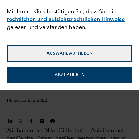
Capital Group:
Mit Ihrem Klick bestätigen Sie, dass Sie die
rechtlichen und aufsichtsrechtlichen Hinweise
Berechenbare
gelesen und verstanden haben.
Ergebnisse ohne
Überraschungen
AUSWAHL AUFHEBEN
Mike Gitlin
AKZEPTIEREN
President und CEO
14. September 2022
Wir haben mit Mike Gitlin, Leiter Anleihen bei
der Capital Group, darüber gesprochen, warum