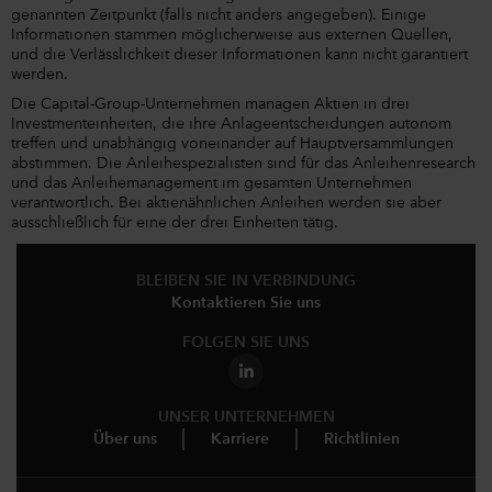
genannten Zeitpunkt (falls nicht anders angegeben). Einige
Informationen stammen möglicherweise aus externen Quellen,
und die Verlässlichkeit dieser Informationen kann nicht garantiert
werden.
Die Capital-Group-Unternehmen managen Aktien in drei
Investmenteinheiten, die ihre Anlageentscheidungen autonom
treffen und unabhängig voneinander auf Hauptversammlungen
abstimmen. Die Anleihespezialisten sind für das Anleihenresearch
und das Anleihemanagement im gesamten Unternehmen
verantwortlich. Bei aktienähnlichen Anleihen werden sie aber
ausschließlich für eine der drei Einheiten tätig.
BLEIBEN SIE IN VERBINDUNG
Kontaktieren Sie uns
FOLGEN SIE UNS
UNSER UNTERNEHMEN
Über uns
Karriere
Richtlinien