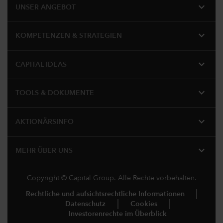
expand_more
UNSER ANGEBOT
expand_more
KOMPETENZEN & STRATEGIEN
expand_more
CAPITAL IDEAS
expand_more
TOOLS & DOKUMENTE
expand_more
AKTIONÄRSINFO
expand_more
MEHR ÜBER UNS
Copyright © Capital Group. Alle Rechte vorbehalten.
Rechtliche und aufsichtsrechtliche Informationen
Datenschutz
Cookies
Investorenrechte im Überblick