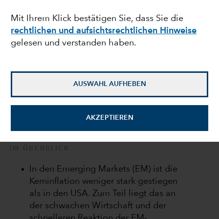
Lokalwährungsanleihen
Mit Ihrem Klick bestätigen Sie, dass Sie die
rechtlichen und aufsichtsrechtlichen Hinweise
gelesen und verstanden haben.
Kirstie Spence
Anleihenportfoliomanagerin
AUSWAHL AUFHEBEN
13. Mai 2022
AKZEPTIEREN
IM ÜBERBLICK
In den Emerging Markets (EM) ist die
Kerninflation weniger stark gestiegen
als in den USA. Zum Teil liegt das an
der schwachen Wirtschaft und der
schnelleren Reaktion der EM-