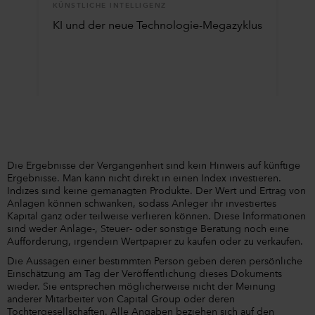
KÜNSTLICHE INTELLIGENZ
KI und der neue Technologie-Megazyklus
Die Ergebnisse der Vergangenheit sind kein Hinweis auf künftige
Ergebnisse. Man kann nicht direkt in einen Index investieren.
Indizes sind keine gemanagten Produkte. Der Wert und Ertrag von
Anlagen können schwanken, sodass Anleger ihr investiertes
Kapital ganz oder teilweise verlieren können. Diese Informationen
sind weder Anlage-, Steuer- oder sonstige Beratung noch eine
Aufforderung, irgendein Wertpapier zu kaufen oder zu verkaufen.
Die Aussagen einer bestimmten Person geben deren persönliche
Einschätzung am Tag der Veröffentlichung dieses Dokuments
wieder. Sie entsprechen möglicherweise nicht der Meinung
anderer Mitarbeiter von Capital Group oder deren
Tochtergesellschaften. Alle Angaben beziehen sich auf den