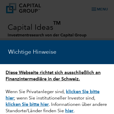
menu
MENU
TM
Capital Ideas
Investmentresearch von der Capital Group
Categories
Wichtige Hinweise
Diese Webseite richtet sich ausschließlich an
Finanzintermediäre in der Schweiz.
Wenn Sie Privatanleger sind,
klicken Sie bitte
hier
; wenn Sie institutioneller Investor sind,
MARKTVOLATILITÄT
klicken Sie bitte hier
. Informationen über andere
Standorte/Länder finden Sie
hier
.
Mehrwertchancen mit